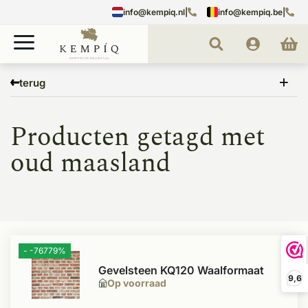
info@kempiq.nl
|
info@kempiq.be
|
Home
Tags
oud maasland
terug
Producten getagd met
oud maasland
- -76779%
Gevelsteen KQ120 Waalformaat
9,6
Op voorraad