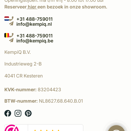
Openingstijden: ma t/m vrij - 8.00 tot 17.00 uur
Reserveer
hier
een bezoek in onze showroom.
+31 488-759011
info@kempiq.nl
+31 488-759011
info@kempiq.be
KempíQ B.V.
Industrieweg 2-B
4041 CR Kesteren
KVK-nummer:
83204423
BTW-nummer:
NL8627.68.640.B.01