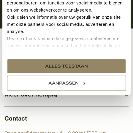
personaliseren, om functies voor social media te bieden
en om ons websiteverkeer te analyseren.
Ook delen we informatie over uw gebruik van onze site
met onze partners voor social media, adverteren en
analyse.
Deze partners kunnen deze gegevens combineren met
Klantenservice
andere informatie die u aan ze heeft verstrekt of die ze
hebben verzameld op basis van uw gebruik van hun
services.
ALLES TOESTAAN
Categorieën
AANPASSEN
Meer over KempíQ
Contact