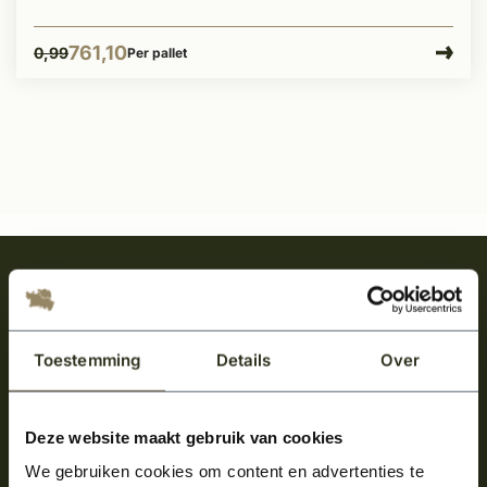
761,10
0,99
Per pallet
Meld je aan en ontvang het laatste nieuws
over onze kempische bouwstijl!
Aanmelden voor de nieuwsbrief
Toestemming
Details
Over
Deze website maakt gebruik van cookies
We gebruiken cookies om content en advertenties te