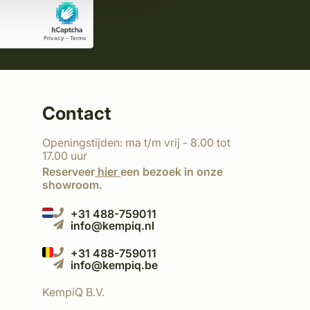
Contact
Openingstijden: ma t/m vrij - 8.00 tot
17.00 uur
Reserveer
hier
een bezoek in onze
showroom.
+31 488-759011
info@kempiq.nl
+31 488-759011
info@kempiq.be
KempíQ B.V.