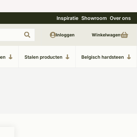
Inspiratie
Showroom
Over ons
Unieke materialen in kempische bouwstijl
M
Inloggen
Winkelwagen
ken
Stalen producten
Belgisch hardsteen