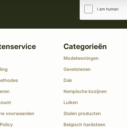
tenservice
Categorieën
t
Modelwoningen
ding
Gevelstenen
methodes
Dak
eren
Kempische kozijnen
count
Luiken
ne voorwaarden
Stalen producten
Policy
Belgisch hardsteen