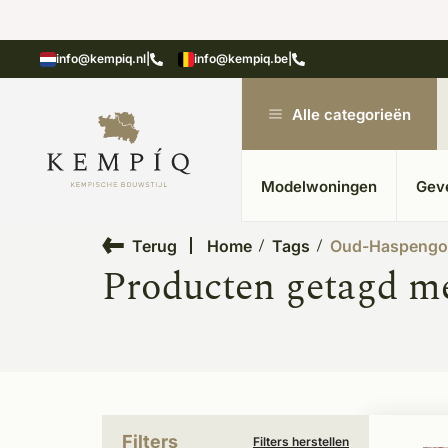
n in kempische bouwstijl
Meer dan 20 jaar ervar
info@kempiq.nl
|
info@kempiq.be
|
Alle categorieën
Modelwoningen
Gev
Terug
Home
Tags
Oud-Haspeng
Producten getagd 
Filters
Filters herstellen