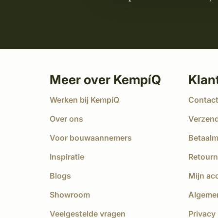
Meer over KempíQ
Klan
Werken bij KempíQ
Contac
Over ons
Verzen
Voor bouwaannemers
Betaal
Inspiratie
Retourn
Blogs
Mijn ac
Showroom
Algeme
Veelgestelde vragen
Privacy 