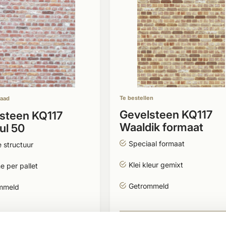
Te bestellen
raad
Gevelsteen KQ117
steen KQ117
Waaldik formaat
ul 50
Speciaal formaat
 structuur
Klei kleur gemixt
 per pallet
Getrommeld
mmeld
751,-
BEKIJK