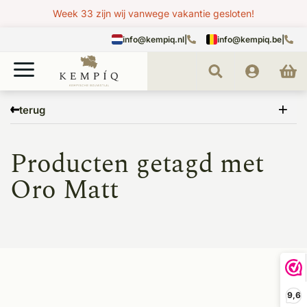
Week 33 zijn wij vanwege vakantie gesloten!
info@kempiq.nl
|
info@kempiq.be
|
Home
Tags
Oro Matt
terug
Producten getagd met
Oro Matt
9,6