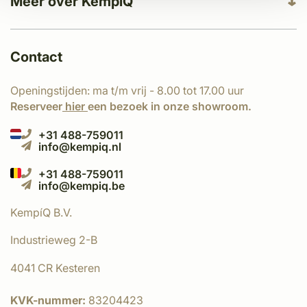
Meer over KempíQ
Contact
Openingstijden: ma t/m vrij - 8.00 tot 17.00 uur
Reserveer
hier
een bezoek in onze showroom.
+31 488-759011
info@kempiq.nl
+31 488-759011
info@kempiq.be
KempíQ B.V.
Industrieweg 2-B
4041 CR Kesteren
KVK-nummer:
83204423