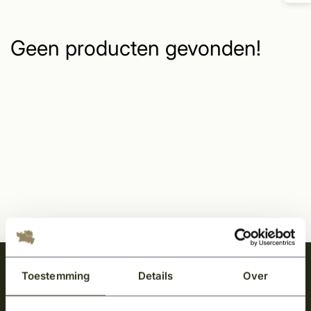
Geen producten gevonden!
Meld je aan en ontvang het laatste nieuws
Toestemming
Details
Over
over onze kempische bouwstijl!