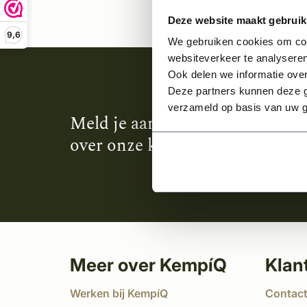
Deze website maakt gebruik
9,6
We gebruiken cookies om cont
websiteverkeer te analyseren
Ook delen we informatie over
Deze partners kunnen deze g
verzameld op basis van uw g
Meld je aan en ontvang het laa
over onze kempische bouwstijl
Meer over KempíQ
Klan
Werken bij KempíQ
Contac