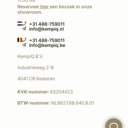
17.00 uur
Reserveer
hier
een bezoek in onze
showroom.
+31 488-759011
info@kempiq.nl
+31 488-759011
info@kempiq.be
KempíQ B.V.
Industrieweg 2-B
4041 CR Kesteren
KVK-nummer:
83204423
BTW-nummer:
NL8627.68.640.B.01