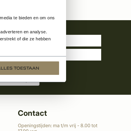
 media te bieden en om ons
uwsbrief
 adverteren en analyse.
rstrekt of die ze hebben
ALLES TOESTAAN
Contact
Openingstijden: ma t/m vrij - 8.00 tot