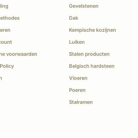
ding
Gevelstenen
methodes
Dak
eren
Kempische kozijnen
count
Luiken
ne voorwaarden
Stalen producten
Policy
Belgisch hardsteen
n
Vloeren
Poeren
Stalramen