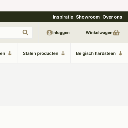
Inspiratie
Showroom
Over ons
Uitgebreide showroom in Kesteren
Unieke m
Inloggen
Winkelwagen
ken
Stalen producten
Belgisch hardsteen