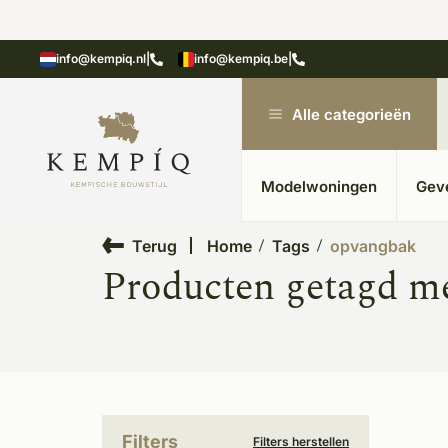
showroom in Kesteren
Unieke materialen in kempische
info@kempiq.nl
|
info@kempiq.be
|
Alle categorieën
Modelwoningen
Gev
Terug
Home
Tags
opvangbak
Producten getagd m
Filters
Filters herstellen