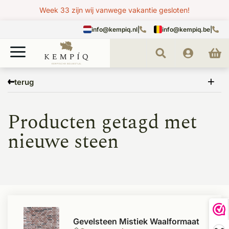
Week 33 zijn wij vanwege vakantie gesloten!
info@kempiq.nl
|
info@kempiq.be
|
Home
Tags
nieuwe steen
terug
Producten getagd met
nieuwe steen
Gevelsteen Mistiek Waalformaat