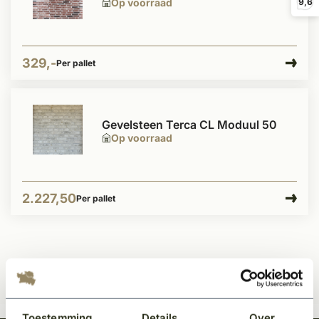
Op voorraad
9,6
329,-
Per pallet
Gevelsteen Terca CL Moduul 50
Op voorraad
2.227,50
Per pallet
Toestemming
Details
Over