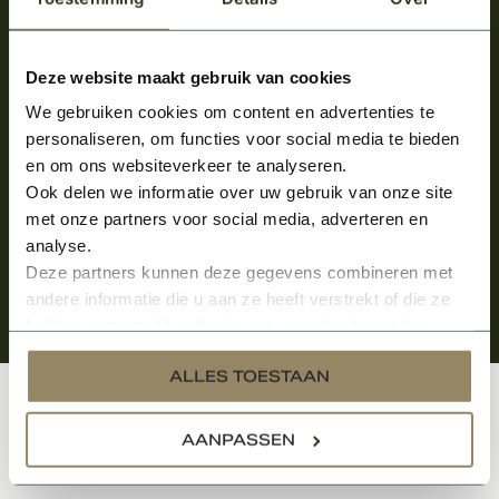
Meld je aan en ontvang het laatste nieuws
over onze kempische bouwstijl!
Deze website maakt gebruik van cookies
We gebruiken cookies om content en advertenties te
Aanmelden voor de nieuwsbrief
personaliseren, om functies voor social media te bieden
en om ons websiteverkeer te analyseren.
Ook delen we informatie over uw gebruik van onze site
met onze partners voor social media, adverteren en
analyse.
Deze partners kunnen deze gegevens combineren met
andere informatie die u aan ze heeft verstrekt of die ze
hebben verzameld op basis van uw gebruik van hun
services.
ALLES TOESTAAN
Klantenservice
AANPASSEN