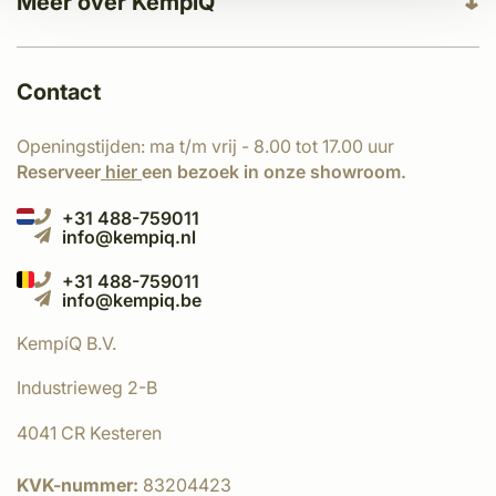
Meer over KempíQ
Contact
Openingstijden: ma t/m vrij - 8.00 tot 17.00 uur
Reserveer
hier
een bezoek in onze showroom.
+31 488-759011
info@kempiq.nl
+31 488-759011
info@kempiq.be
KempíQ B.V.
Industrieweg 2-B
4041 CR Kesteren
KVK-nummer:
83204423