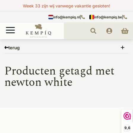
Week 33 zijn wij vanwege vakantie gesloten!
info@kempiq.nl
|
info@kempiq.be
|
Home
Tags
newton white
terug
Producten getagd met
newton white
9,6