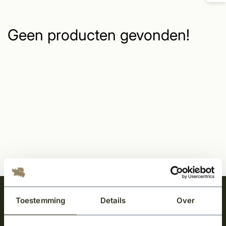
Geen producten gevonden!
Meld je aan en ontvang het laatste nieuws
Toestemming
Details
Over
over onze kempische bouwstijl!