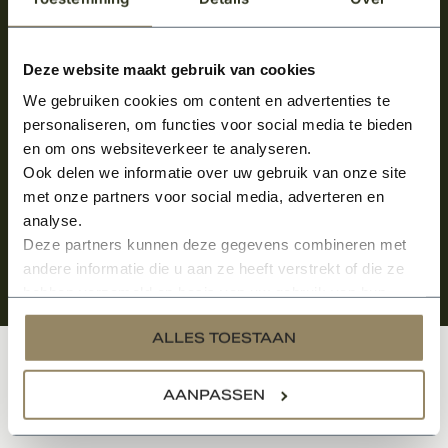
Meld je aan en ontvang het laatste nieuws
over onze kempische bouwstijl!
Deze website maakt gebruik van cookies
We gebruiken cookies om content en advertenties te
Aanmelden voor de nieuwsbrief
personaliseren, om functies voor social media te bieden
en om ons websiteverkeer te analyseren.
Ook delen we informatie over uw gebruik van onze site
met onze partners voor social media, adverteren en
analyse.
Deze partners kunnen deze gegevens combineren met
andere informatie die u aan ze heeft verstrekt of die ze
hebben verzameld op basis van uw gebruik van hun
services.
ALLES TOESTAAN
Klantenservice
AANPASSEN