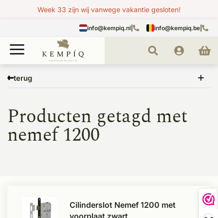
Week 33 zijn wij vanwege vakantie gesloten!
info@kempiq.nl
|
info@kempiq.be
|
Home
Tags
nemef 1200
terug
Producten getagd met
nemef 1200
Cilinderslot Nemef 1200 met
voorplaat zwart