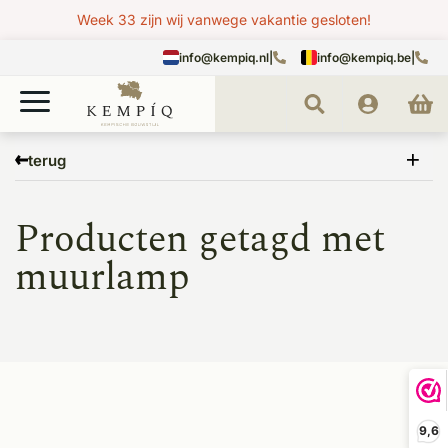
Week 33 zijn wij vanwege vakantie gesloten!
info@kempiq.nl
|
info@kempiq.be
|
Home
Tags
muurlamp
terug
Producten getagd met
muurlamp
9,6