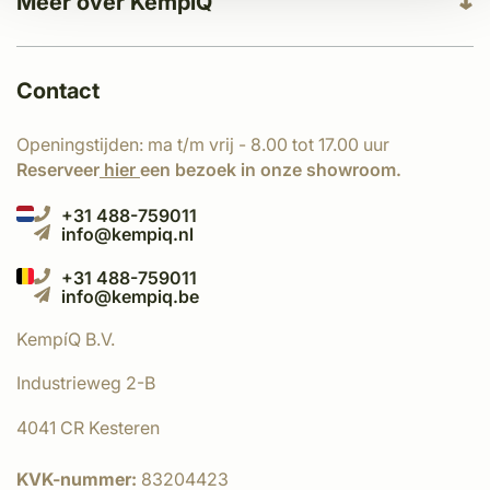
Meer over KempíQ
Contact
Openingstijden: ma t/m vrij - 8.00 tot 17.00 uur
Reserveer
hier
een bezoek in onze showroom.
+31 488-759011
info@kempiq.nl
+31 488-759011
info@kempiq.be
KempíQ B.V.
Industrieweg 2-B
4041 CR Kesteren
KVK-nummer:
83204423