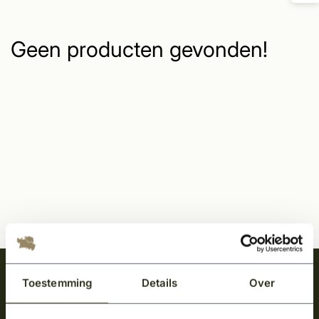
Geen producten gevonden!
Meld je aan en ontvang het laatste nieuws
Toestemming
Details
Over
over onze kempische bouwstijl!