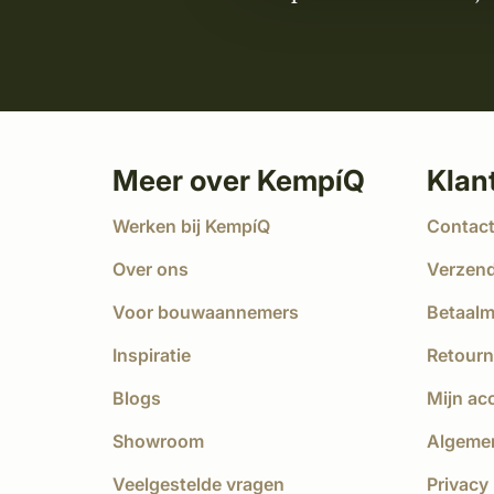
Meer over KempíQ
Klan
Werken bij KempíQ
Contac
Over ons
Verzen
Voor bouwaannemers
Betaal
Inspiratie
Retourn
Blogs
Mijn ac
Showroom
Algeme
Veelgestelde vragen
Privacy 