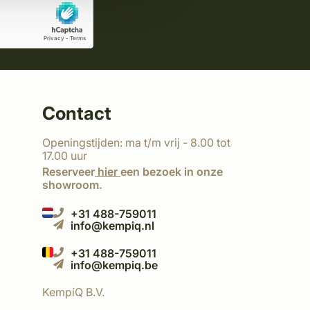
Contact
Openingstijden: ma t/m vrij - 8.00 tot
17.00 uur
Reserveer
hier
een bezoek in onze
showroom.
+31 488-759011
info@kempiq.nl
+31 488-759011
info@kempiq.be
KempíQ B.V.