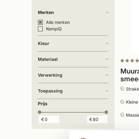
Merken
Alle merken
KempiQ
Kleur
Materiaal
Muura
Verwerking
smeed
Strak
Toepassing
Kleine
Prijs
Massie
€
€