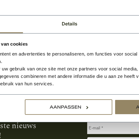
9
75,60
BEKIJKEN
BEKIJK
Per stuk
Per stuk
Details
 van cookies
ent en advertenties te personaliseren, om functies voor social
.
 uw gebruik van onze site met onze partners voor social media,
egevens combineren met andere informatie die u aan ze heeft ve
ebruik van hun services.
Aanmelden voor de nie
AANPASSEN
tste nieuws
!