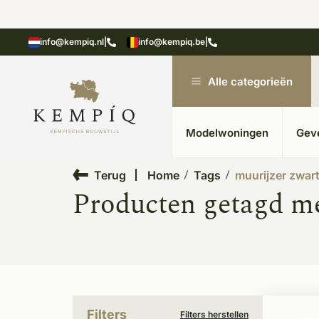
showroom in Kesteren
Unieke materialen in kempische
info@kempiq.nl
|
info@kempiq.be
|
Alle categorieën
Modelwoningen
Gev
Terug
Home
Tags
muurijzer zwar
Producten getagd me
Filters
Filters herstellen