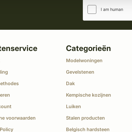
tenservice
Categorieën
t
Modelwoningen
ding
Gevelstenen
methodes
Dak
eren
Kempische kozijnen
count
Luiken
ne voorwaarden
Stalen producten
Policy
Belgisch hardsteen