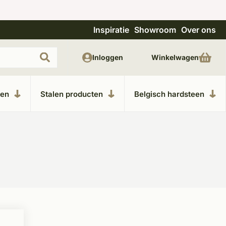
Inspiratie
Showroom
Over ons
Uitgebreide showroom in Kesteren
Unieke m
Inloggen
Winkelwagen
ken
Stalen producten
Belgisch hardsteen