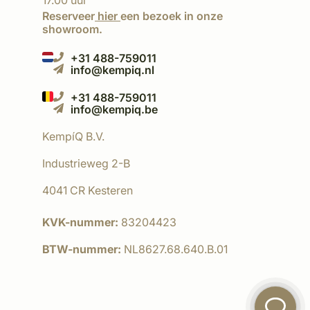
17.00 uur
Reserveer
hier
een bezoek in onze
showroom.
+31 488-759011
info@kempiq.nl
+31 488-759011
info@kempiq.be
KempíQ B.V.
Industrieweg 2-B
4041 CR Kesteren
KVK-nummer:
83204423
BTW-nummer:
NL8627.68.640.B.01