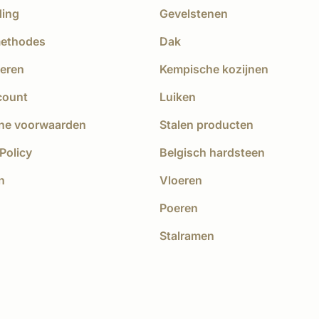
ding
Gevelstenen
methodes
Dak
eren
Kempische kozijnen
count
Luiken
ne voorwaarden
Stalen producten
Policy
Belgisch hardsteen
n
Vloeren
Poeren
Stalramen