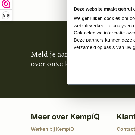
Deze website maakt gebruik
9,6
We gebruiken cookies om cont
websiteverkeer te analyseren
Ook delen we informatie over
Deze partners kunnen deze g
verzameld op basis van uw g
Meld je aan en ontvang het laa
over onze kempische bouwstijl
Meer over KempíQ
Klan
Werken bij KempíQ
Contac