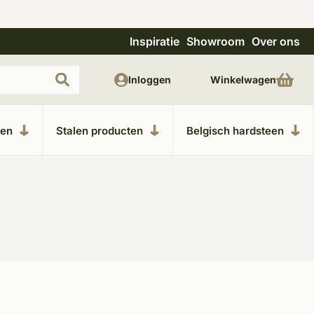
Inspiratie
Showroom
Over ons
Uitgebreide showroom in Kesteren
Unieke m
Inloggen
Winkelwagen
ken
Stalen producten
Belgisch hardsteen