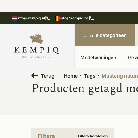
showroom in Kesteren
Unieke materialen in kempische
info@kempiq.nl
|
info@kempiq.be
|
Alle categorieën
Modelwoningen
Gev
Terug
Home
Tags
Mustang natur
Producten getagd m
Filters
Filters herstellen