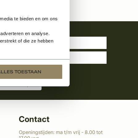
 media te bieden en om ons
uwsbrief
 adverteren en analyse.
rstrekt of die ze hebben
ALLES TOESTAAN
Contact
Openingstijden: ma t/m vrij - 8.00 tot