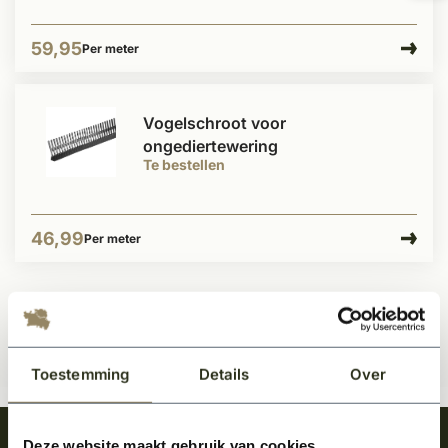
59,95
Per meter
Vogelschroot voor
ongediertewering
Te bestellen
46,99
Per meter
Toestemming
Details
Over
Deze website maakt gebruik van cookies