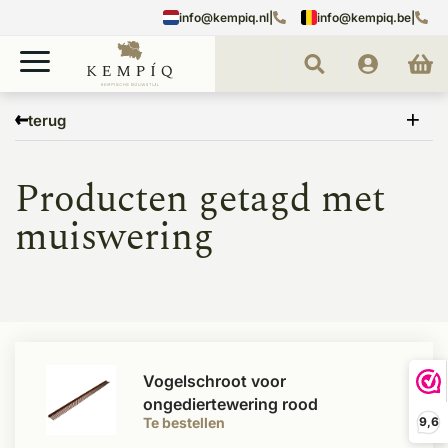
info@kempiq.nl
|
info@kempiq.be
|
Home
Tags
muiswering
terug
Producten getagd met
muiswering
Vogelschroot voor
ongediertewering rood
Te bestellen
9,6