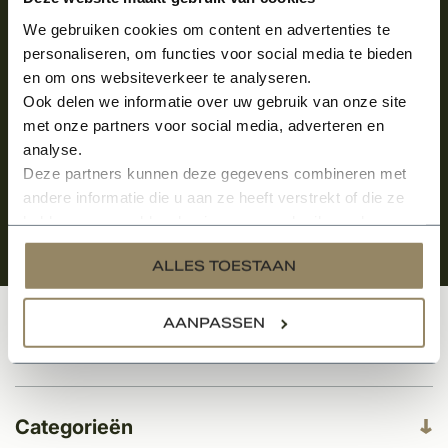
Meld je aan en ontvang het laatste nieuws
over onze kempische bouwstijl!
We gebruiken cookies om content en advertenties te
personaliseren, om functies voor social media te bieden
Aanmelden voor de nieuwsbrief
en om ons websiteverkeer te analyseren.
Ook delen we informatie over uw gebruik van onze site
met onze partners voor social media, adverteren en
analyse.
Deze partners kunnen deze gegevens combineren met
andere informatie die u aan ze heeft verstrekt of die ze
hebben verzameld op basis van uw gebruik van hun
services.
ALLES TOESTAAN
AANPASSEN
Klantenservice
Categorieën