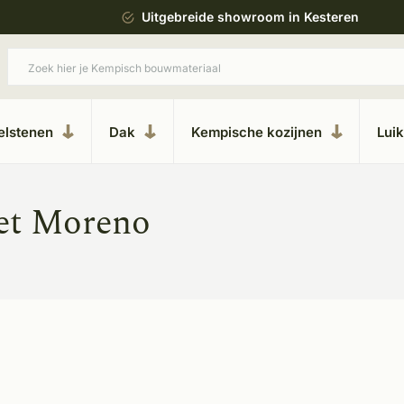
ing
Uitgebreide showroom in Kesteren
elstenen
Dak
Kempische kozijnen
Lui
et Moreno