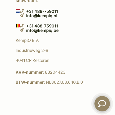
showroom.
+31 488-759011
info@kempiq.nl
+31 488-759011
info@kempiq.be
KempíQ B.V.
Industrieweg 2-B
4041 CR Kesteren
KVK-nummer:
83204423
BTW-nummer:
NL8627.68.640.B.01