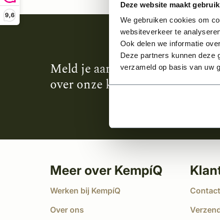
Deze website maakt gebruik
9,6
We gebruiken cookies om cont
websiteverkeer te analyseren
Ook delen we informatie over
Deze partners kunnen deze g
Meld je aan en ontvang het laa
verzameld op basis van uw g
over onze kempische bouwstijl
Meer over KempíQ
Klan
Werken bij KempíQ
Contac
Over ons
Verzen