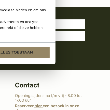
 media te bieden en om ons
uwsbrief
 adverteren en analyse.
rstrekt of die ze hebben
ALLES TOESTAAN
Contact
Openingstijden: ma t/m vrij - 8.00 tot
17.00 uur
Reserveer
hier
een bezoek in onze