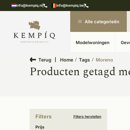
n in kempische bouwstijl
Meer dan 20 jaar ervar
info@kempiq.nl
|
info@kempiq.be
|
Alle categorieën
Modelwoningen
Gev
Terug
Home
Tags
Moreno
Producten getagd m
Filters
Filters herstellen
Prijs