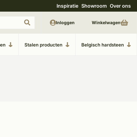
Inspiratie
Showroom
Over ons
Unieke materialen in kempische bouwstijl
M
Inloggen
Winkelwagen
ken
Stalen producten
Belgisch hardsteen