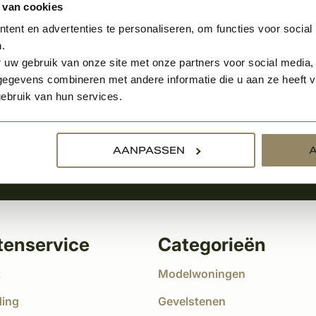
 van cookies
ent en advertenties te personaliseren, om functies voor social
.
Aanmelden voor de nie
 uw gebruik van onze site met onze partners voor social media,
egevens combineren met andere informatie die u aan ze heeft ve
tste nieuws
ebruik van hun services.
!
AANPASSEN
tenservice
Categorieën
t
Modelwoningen
ding
Gevelstenen