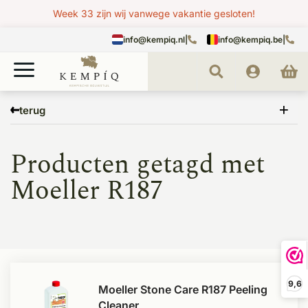
Week 33 zijn wij vanwege vakantie gesloten!
info@kempiq.nl
|
info@kempiq.be
|
Home
Tags
Moeller R187
terug
Producten getagd met
Moeller R187
9,6
Moeller Stone Care R187 Peeling
Cleaner