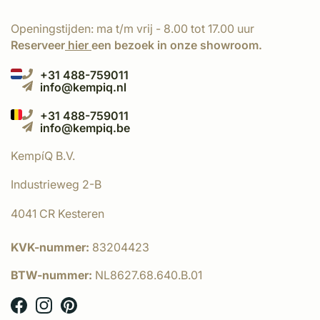
Openingstijden: ma t/m vrij - 8.00 tot 17.00 uur
Reserveer
hier
een bezoek in onze showroom.
+31 488-759011
info@kempiq.nl
+31 488-759011
info@kempiq.be
KempíQ B.V.
Industrieweg 2-B
4041 CR Kesteren
KVK-nummer:
83204423
BTW-nummer:
NL8627.68.640.B.01