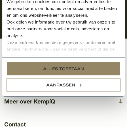
We gebruiken cookies om content en advertenties te
personaliseren, om functies voor social media te bieden
en om ons websiteverkeer te analyseren.
Ook delen we informatie over uw gebruik van onze site
met onze partners voor social media, adverteren en
analyse.
Deze partners kunnen deze gegevens combineren met
andere informatie die u aan ze heeft verstrekt of die ze
Klantenservice
hebben verzameld op basis van uw gebruik van hun
services.
ALLES TOESTAAN
Categorieën
AANPASSEN
Meer over KempíQ
Contact