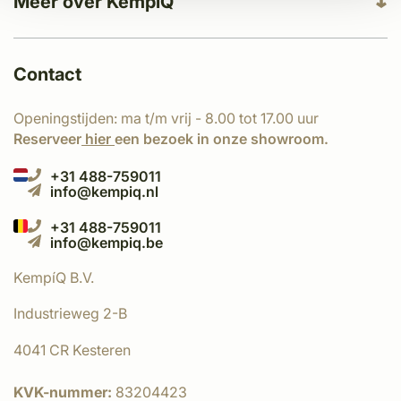
Meer over KempíQ
Contact
Openingstijden: ma t/m vrij - 8.00 tot 17.00 uur
Reserveer
hier
een bezoek in onze showroom.
+31 488-759011
info@kempiq.nl
+31 488-759011
info@kempiq.be
KempíQ B.V.
Industrieweg 2-B
4041 CR Kesteren
KVK-nummer:
83204423