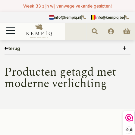
Week 33 zijn wij vanwege vakantie gesloten!
info@kempiq.nl
|
info@kempiq.be
|
Home
Tags
moderne verlichting
terug
Producten getagd met
moderne verlichting
9,6