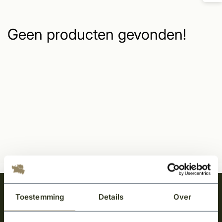
Geen producten gevonden!
Meld je aan en ontvang het laatste nieuws
Toestemming
Details
Over
over onze kempische bouwstijl!