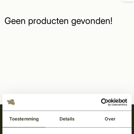
Geen producten gevonden!
Meld je aan en ontvang het laatste nieuws
Toestemming
Details
Over
over onze kempische bouwstijl!