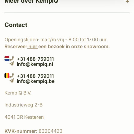
Meer over KempíQ
Contact
Openingstijden: ma t/m vrij - 8.00 tot 17.00 uur
Reserveer
hier
een bezoek in onze showroom.
+31 488-759011
info@kempiq.nl
+31 488-759011
info@kempiq.be
KempíQ B.V.
Industrieweg 2-B
4041 CR Kesteren
KVK-nummer:
83204423