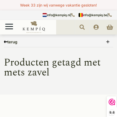
Week 33 zijn wij vanwege vakantie gesloten!
info@kempiq.nl
|
info@kempiq.be
|
Home
Tags
mets zavel
terug
Producten getagd met
mets zavel
9,6