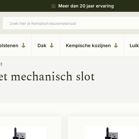
 bouwstijl
Meer dan 20 jaar ervaring
elstenen
Dak
Kempische kozijnen
Lui
t
t mechanisch slot