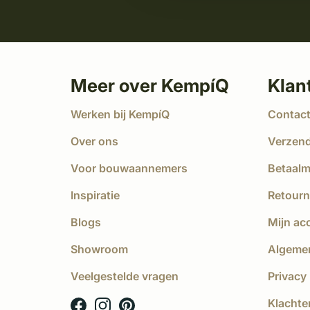
Meer over KempíQ
Klan
Werken bij KempíQ
Contac
Over ons
Verzen
Voor bouwaannemers
Betaal
Inspiratie
Retourn
Blogs
Mijn ac
Showroom
Algeme
Veelgestelde vragen
Privacy 
Klachte