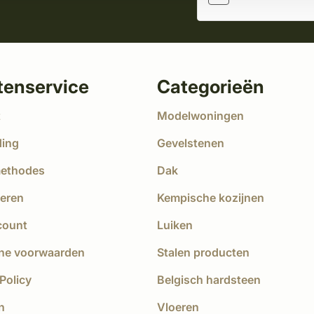
tenservice
Categorieën
t
Modelwoningen
ding
Gevelstenen
methodes
Dak
eren
Kempische kozijnen
count
Luiken
ne voorwaarden
Stalen producten
Policy
Belgisch hardsteen
n
Vloeren