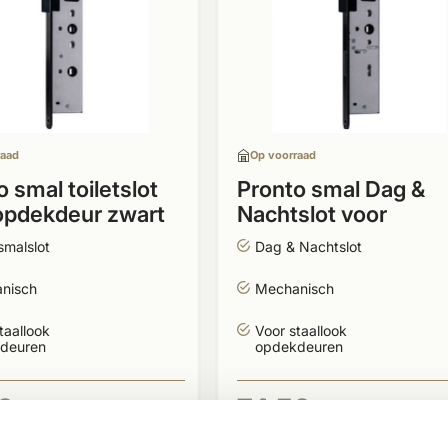
raad
Op voorraad
 smal toiletslot
Pronto smal Dag &
opdekdeur zwart
Nachtslot voor
opdekdeur zwart
 smalslot
Dag & Nachtslot
nisch
Mechanisch
taallook
Voor staallook
deuren
opdekdeuren
0
74,50
BEKIJKEN
BEKIJK
Per stuk
Per stuk