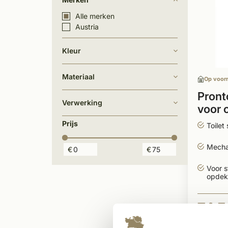
Alle merken
Austria
Kleur
Materiaal
Op voor
Pronto
Verwerking
voor 
Prijs
Toilet
Mecha
€
€
Voor s
opdek
74,5