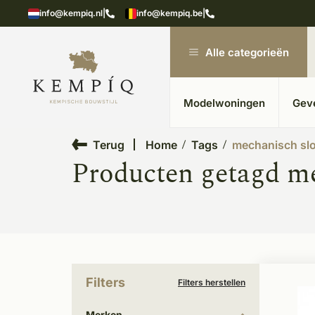
showroom in Kesteren
Unieke materialen in kempische
info@kempiq.nl
|
info@kempiq.be
|
Alle categorieën
Modelwoningen
Gev
Terug
Home
Tags
mechanisch slo
Producten getagd me
Filters
Filters herstellen
Merken