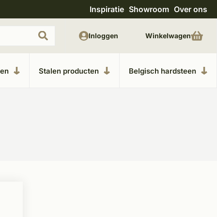
Inspiratie
Showroom
Over ons
Uitgebreide showroom in Kesteren
Unieke m
Inloggen
Winkelwagen
ken
Stalen producten
Belgisch hardsteen