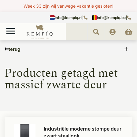
Week 33 zijn wij vanwege vakantie gesloten!
info@kempiq.nl
|
info@kempiq.be
|
Home
Tags
massief zwarte deur
terug
Producten getagd met
massief zwarte deur
Industriële moderne stompe deur
zwart staallook