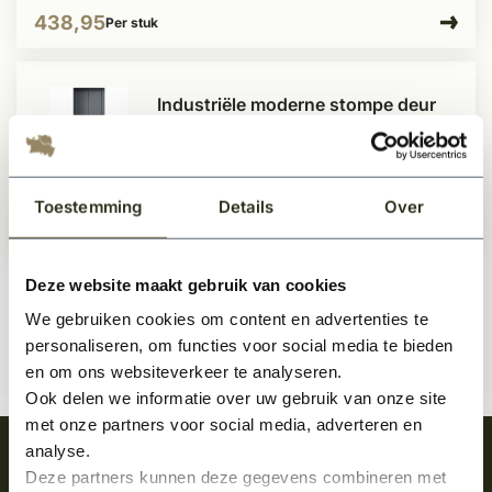
438,95
Per stuk
Industriële moderne stompe deur
zwart
Te bestellen
Toestemming
Details
Over
438,95
Per stuk
Deze website maakt gebruik van cookies
We gebruiken cookies om content en advertenties te
personaliseren, om functies voor social media te bieden
en om ons websiteverkeer te analyseren.
Ook delen we informatie over uw gebruik van onze site
met onze partners voor social media, adverteren en
analyse.
Meld je aan en ontvang het laatste nieuws
Deze partners kunnen deze gegevens combineren met