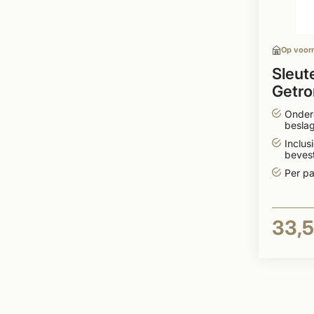
Op voor
Sleut
Getr
model
Onder
beslag
Inclusi
bevest
Per pa
33,