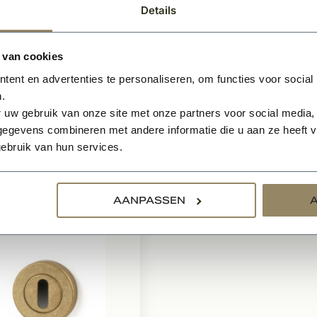
ng model Nica
Getrommeld Messin
Details
model Nica
te toiletset
SKG 3 veiligheidsbeslag
 van cookies
ef
Uitsluitend verkrijgbaar in
igingsmateriaal
getrommeld messing
ent en advertenties te personaliseren, om functies voor social
iletsluiting
Paar(set van 2)
.
 uw gebruik van onze site met onze partners voor social media,
egevens combineren met andere informatie die u aan ze heeft ve
9
137,50
BEKIJKEN
BEKIJK
ebruik van hun services.
Per paar
Per paar
AANPASSEN