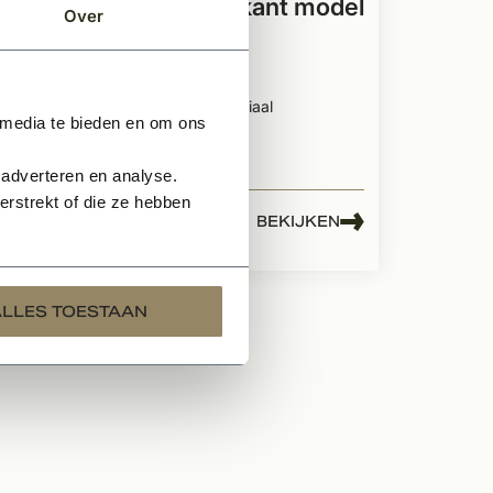
messing vierkant model
g
Over
Complete toiletset
Inclusief
bevestigingsmateriaal
 media te bieden en om ons
8mm toiletsluiting
 adverteren en analyse.
rstrekt of die ze hebben
53,99
BEKIJKEN
EN
Per paar
ALLES TOESTAAN