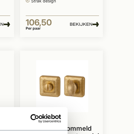
Strak design
106,50
EN
BEKIJKEN
Per paar
Te bestellen
Toiletset getrommeld
et