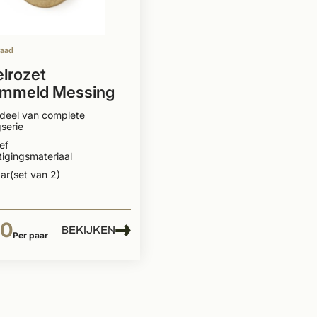
raad
elrozet
ommeld Messing
 Nica
deel van complete
serie
ef
igingsmateriaal
ar(set van 2)
50
BEKIJKEN
Per paar