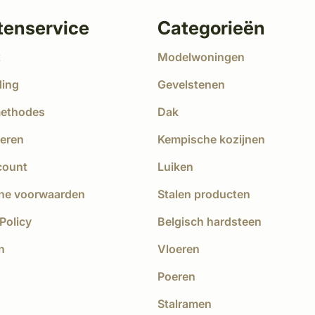
tenservice
Categorieën
t
Modelwoningen
ding
Gevelstenen
methodes
Dak
eren
Kempische kozijnen
count
Luiken
ne voorwaarden
Stalen producten
Policy
Belgisch hardsteen
n
Vloeren
Poeren
Stalramen