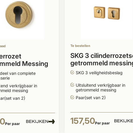
Te bestellen
raad
SKG 3 cilinderrozets
derrozet
getrommeld messin
ommeld Messing
vierkant model
 Nica
SKG 3 veiligheidsbeslag
deel van complete
serie
Uitsluitend verkrijgbaar in
itend verkrijgbaar in
getrommeld messing
mmeld messing
Paar(set van 2)
ar(set van 2)
157,50
50
BEKIJK
BEKIJKEN
Per paar
Per paar