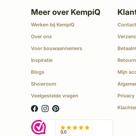
Meer over KempíQ
Klan
Werken bij KempíQ
Contac
Over ons
Verzen
Voor bouwaannemers
Betaal
Inspiratie
Retourn
Blogs
Mijn ac
Showroom
Algeme
Veelgestelde vragen
Privacy 
Klachte