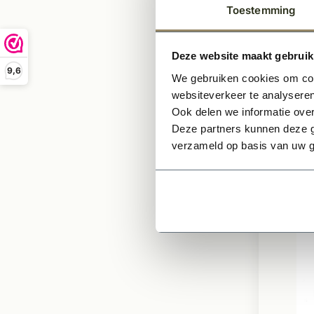
Messi
Toestemming
Comple
Deze website maakt gebruik
Inclusi
bevest
9,6
We gebruiken cookies om cont
8mm to
websiteverkeer te analyseren
Ook delen we informatie over
Deze partners kunnen deze g
73,9
verzameld op basis van uw g