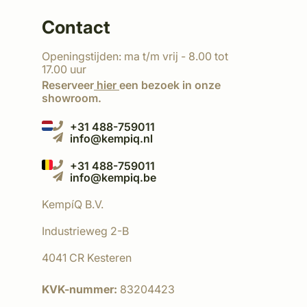
Contact
Openingstijden: ma t/m vrij - 8.00 tot
17.00 uur
Reserveer
hier
een bezoek in onze
showroom.
+31 488-759011
info@kempiq.nl
+31 488-759011
info@kempiq.be
KempíQ B.V.
Industrieweg 2-B
4041 CR Kesteren
KVK-nummer:
83204423