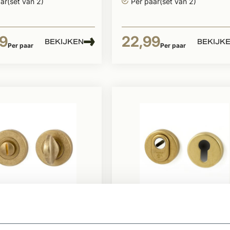
ar(set van 2)
Per paar(set van 2)
9
22,99
BEKIJKEN
BEKIJK
Per paar
Per paar
raad
Op voorraad
tset Getrommeld
SKG 3 cilinderrozets