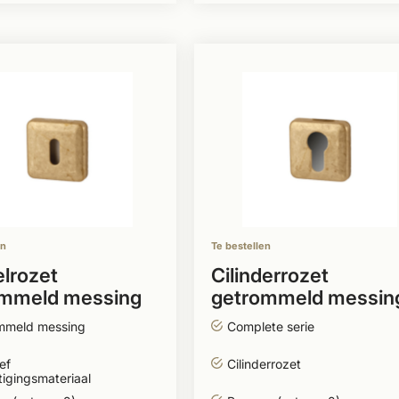
en
Te bestellen
elrozet
Cilinderrozet
ommeld messing
getrommeld messin
ant model
vierkant model
mmeld messing
Complete serie
ef
Cilinderrozet
igingsmateriaal