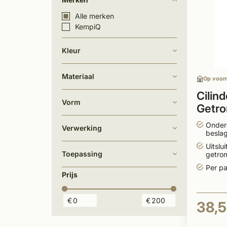
Alle merken
KempiQ
Kleur
Materiaal
Op voor
Cilin
Vorm
Getr
model
Onder
Verwerking
beslag
Uitslu
Toepassing
getro
Per pa
Prijs
€
€
38,