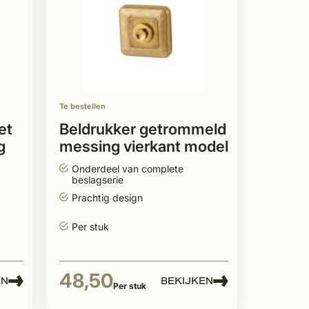
Te bestellen
et
Beldrukker getrommeld
g
messing vierkant model
Onderdeel van complete
beslagserie
Prachtig design
Per stuk
48,50
EN
BEKIJKEN
Per stuk