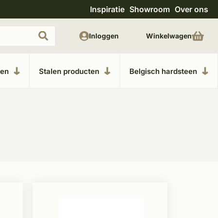
Inspiratie
Showroom
Over ons
Uitgebreide showroom in Kesteren
Unieke m
Inloggen
Winkelwagen
ken
Stalen producten
Belgisch hardsteen