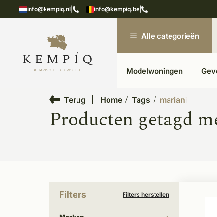
showroom in Kesteren
Unieke materialen in kempische
info@kempiq.nl
|
info@kempiq.be
|
Alle categorieën
Modelwoningen
Gev
Terug
Home
Tags
mariani
Producten getagd m
Filters
Filters herstellen
Merken