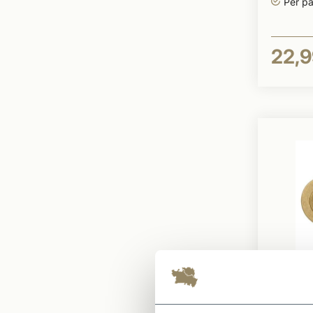
Per pa
22,9
Op voor
Toile