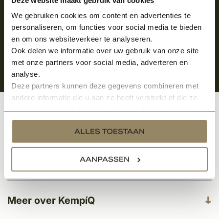
We gebruiken cookies om content en advertenties te
personaliseren, om functies voor social media te bieden
en om ons websiteverkeer te analyseren.
Ook delen we informatie over uw gebruik van onze site
met onze partners voor social media, adverteren en
analyse.
Deze partners kunnen deze gegevens combineren met
andere informatie die u aan ze heeft verstrekt of die ze
hebben verzameld op basis van uw gebruik van hun
Klantenservice
services.
ALLES TOESTAAN
AANPASSEN
Categorieën
Meer over KempíQ