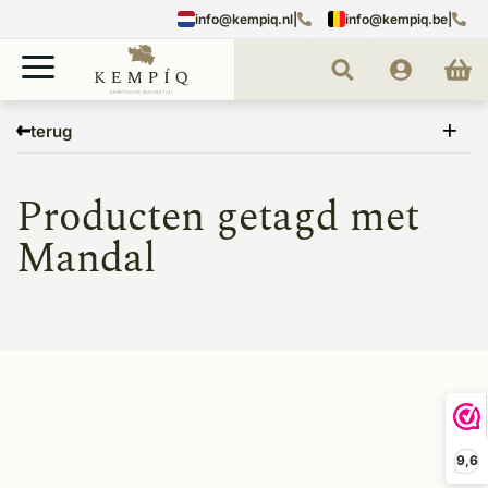
info@kempiq.nl
|
info@kempiq.be
|
Home
Tags
Mandal
terug
Producten getagd met
Mandal
9,6