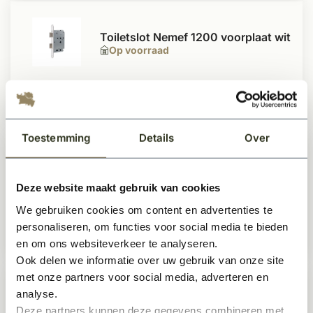
Toiletslot Nemef 1200 voorplaat wit
Op voorraad
18,50
Per stuk
Toestemming
Details
Over
Cabana magnetisch cilinderslot
Zwart of RVS
Deze website maakt gebruik van cookies
Te bestellen
We gebruiken cookies om content en advertenties te
personaliseren, om functies voor social media te bieden
46,95
Per stuk
en om ons websiteverkeer te analyseren.
Ook delen we informatie over uw gebruik van onze site
met onze partners voor social media, adverteren en
Cabana dag & nachtslot voor eiken
analyse.
fineerdeur Zwart / RVS
Deze partners kunnen deze gegevens combineren met