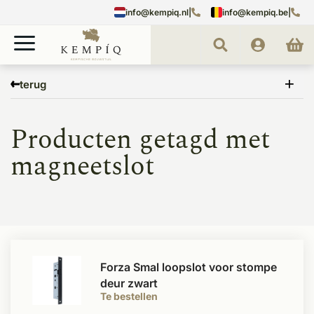
info@kempiq.nl
|
info@kempiq.be
|
Home
Tags
magneetslot
terug
Producten getagd met
magneetslot
Forza Smal loopslot voor stompe
deur zwart
Te bestellen