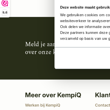
Deze website maakt gebruik
9,6
We gebruiken cookies om cont
websiteverkeer te analyseren
Ook delen we informatie over
Deze partners kunnen deze g
verzameld op basis van uw g
Meld je aan en ontvang het laa
over onze kempische bouwstijl
Meer over KempíQ
Klan
Werken bij KempíQ
Contac