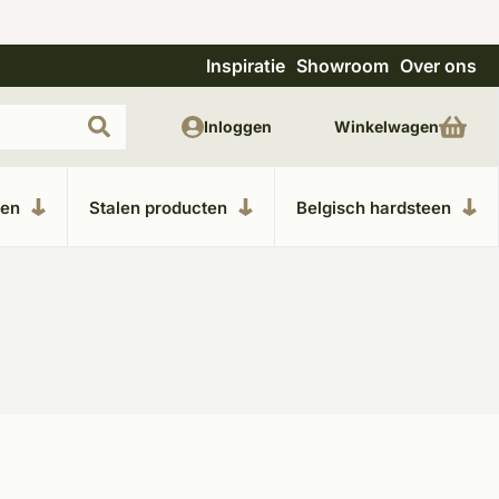
Inspiratie
Showroom
Over ons
Uitgebreide showroom in Kesteren
Unieke m
Inloggen
Winkelwagen
ken
Stalen producten
Belgisch hardsteen