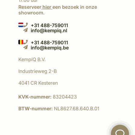
17.00 uur
Reserveer
hier
een bezoek in onze
showroom.
+31 488-759011
info@kempiq.nl
+31 488-759011
info@kempiq.be
KempíQ B.V.
Industrieweg 2-B
4041 CR Kesteren
KVK-nummer:
83204423
BTW-nummer:
NL8627.68.640.B.01