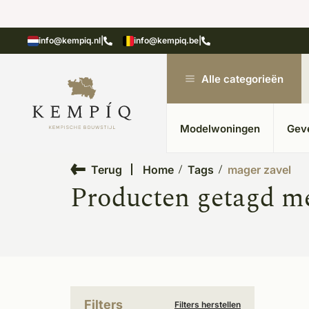
showroom in Kesteren
Unieke materialen in kempische
info@kempiq.nl
|
info@kempiq.be
|
Alle categorieën
Modelwoningen
Gev
Terug
Home
Tags
mager zavel
Producten getagd me
Filters
Filters herstellen