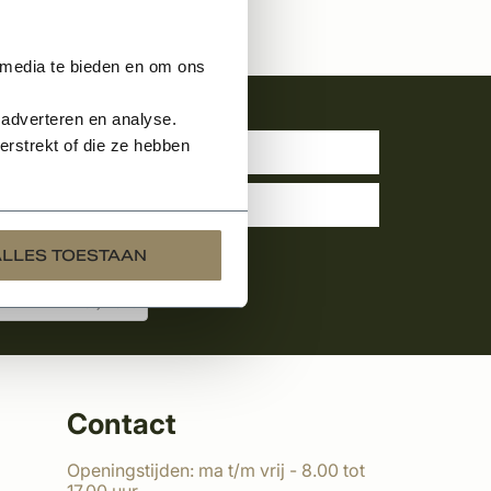
 media te bieden en om ons
uwsbrief
 adverteren en analyse.
rstrekt of die ze hebben
ALLES TOESTAAN
Contact
Openingstijden: ma t/m vrij - 8.00 tot