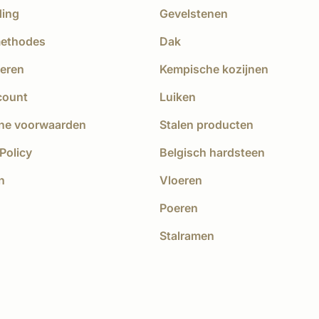
ding
Gevelstenen
methodes
Dak
eren
Kempische kozijnen
count
Luiken
ne voorwaarden
Stalen producten
Policy
Belgisch hardsteen
n
Vloeren
Poeren
Stalramen