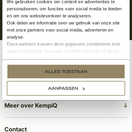
We gebruiken cookies om content en advertenties te
personaliseren, om functies voor social media te bieden
en om ons websiteverkeer te analyseren.
Ook delen we informatie over uw gebruik van onze site
met onze partners voor social media, adverteren en
analyse.
Deze partners kunnen deze gegevens combineren met
andere informatie die u aan ze heeft verstrekt of die ze
Klantenservice
hebben verzameld op basis van uw gebruik van hun
services.
ALLES TOESTAAN
Categorieën
AANPASSEN
Meer over KempíQ
Contact