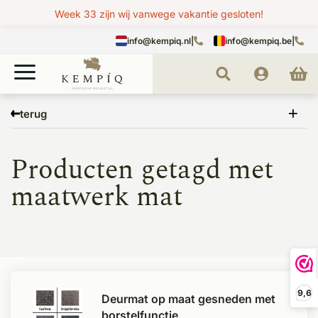
Week 33 zijn wij vanwege vakantie gesloten!
info@kempiq.nl
|
info@kempiq.be
|
Home
Tags
maatwerk mat
terug
Producten getagd met
maatwerk mat
9,6
Deurmat op maat gesneden met
borstelfunctie