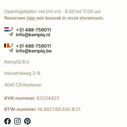
Openingstijden: ma t/m vrij - 8.00 tot 17.00 uur
Reserveer
hier
een bezoek in onze showroom.
+31 488-759011
info@kempiq.nl
+31 488-759011
info@kempiq.be
KempíQ B.V.
Industrieweg 2-B
4041 CR Kesteren
KVK-nummer:
83204423
BTW-nummer:
NL8627.68.640.B.01