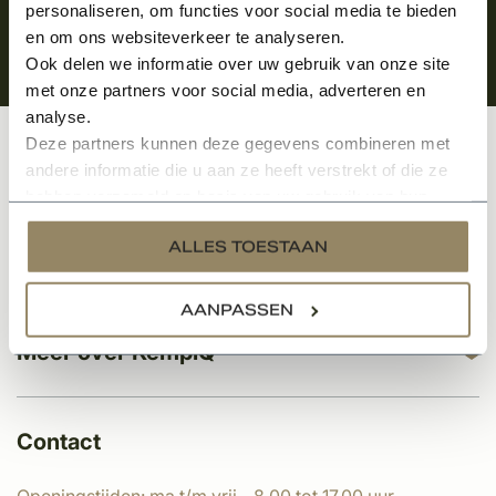
personaliseren, om functies voor social media te bieden
en om ons websiteverkeer te analyseren.
Ook delen we informatie over uw gebruik van onze site
met onze partners voor social media, adverteren en
analyse.
Deze partners kunnen deze gegevens combineren met
Klantenservice
andere informatie die u aan ze heeft verstrekt of die ze
hebben verzameld op basis van uw gebruik van hun
services.
ALLES TOESTAAN
Categorieën
AANPASSEN
Meer over KempíQ
Contact