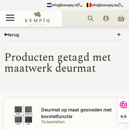
info@kempiq.nl
|
info@kempiq.be
|
Home
Tags
maatwerk deurmat
terug
Producten getagd met
maatwerk deurmat
Deurmat op maat gesneden met
borstelfunctie
9,6
Te bestellen