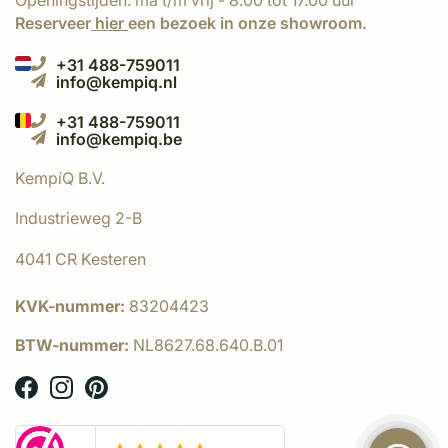
Openingstijden: ma t/m vrij - 8.00 tot 17.00 uur
Reserveer
hier
een bezoek in onze showroom.
+31 488-759011
info@kempiq.nl
+31 488-759011
info@kempiq.be
KempíQ B.V.
Industrieweg 2-B
4041 CR Kesteren
KVK-nummer:
83204423
BTW-nummer:
NL8627.68.640.B.01