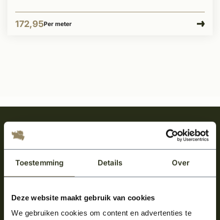
172,95
Per meter
Meld je aan en ontvang het laatste nieuws
over onze kempische bouwstijl!
Aanmelden voor de nieuwsbrief
Toestemming
Details
Over
Deze website maakt gebruik van cookies
We gebruiken cookies om content en advertenties te