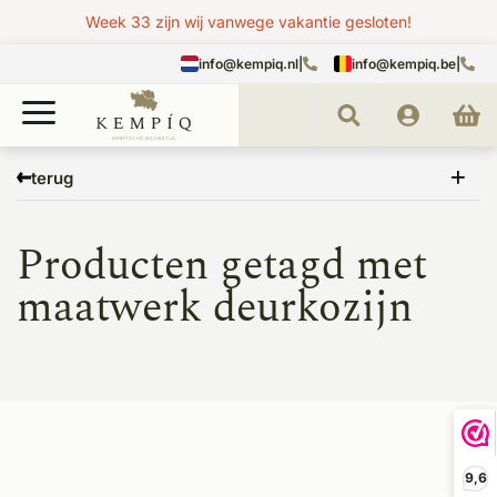
Week 33 zijn wij vanwege vakantie gesloten!
info@kempiq.nl
|
info@kempiq.be
|
Home
Tags
maatwerk deurkozijn
terug
Producten getagd met
maatwerk deurkozijn
9,6