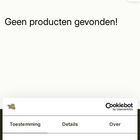
Geen producten gevonden!
Meld je aan en ontvang het laatste nieuws
Toestemming
Details
Over
over onze kempische bouwstijl!