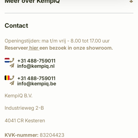
Meer over KempíQ
Contact
Openingstijden: ma t/m vrij - 8.00 tot 17.00 uur
Reserveer
hier
een bezoek in onze showroom.
+31 488-759011
info@kempiq.nl
+31 488-759011
info@kempiq.be
KempíQ B.V.
Industrieweg 2-B
4041 CR Kesteren
KVK-nummer:
83204423