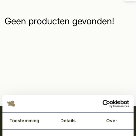
Geen producten gevonden!
Meld je aan en ontvang het laatste nieuws
Toestemming
Details
Over
over onze kempische bouwstijl!