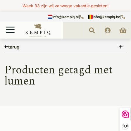
Week 33 zijn wij vanwege vakantie gesloten!
info@kempiq.nl
|
info@kempiq.be
|
Home
Tags
lumen
terug
Producten getagd met
lumen
9,6