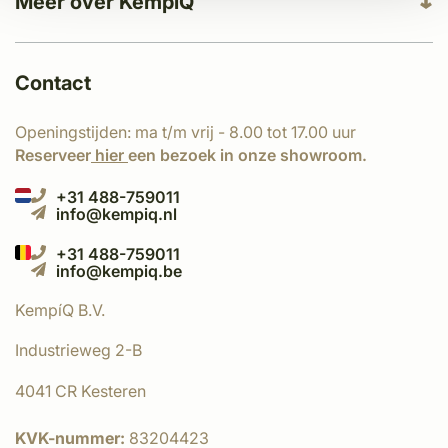
Meer over KempíQ
Contact
Openingstijden: ma t/m vrij - 8.00 tot 17.00 uur
Reserveer
hier
een bezoek in onze showroom.
+31 488-759011
info@kempiq.nl
+31 488-759011
info@kempiq.be
KempíQ B.V.
Industrieweg 2-B
4041 CR Kesteren
KVK-nummer:
83204423