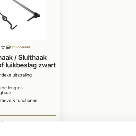
Op voorraad
aak / Sluithaak
of luikbeslag zwart
 met oog
tieke uitstraling
ere lengtes
jgbaar
tieve & functioneel
2
BEKIJKEN
Per stuk