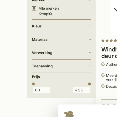
Alle merken
KempiQ
Kleur
Materiaal
Windh
Verwerking
deur 
staal
Authen
Toepassing
Meerd
Prijs
verkri
Decora
€
€
23,6