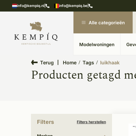
n in kempische bouwstijl
Meer dan 20 jaar ervar
info@kempiq.nl
|
info@kempiq.be
|
Alle categorieën
Modelwoningen
Gev
Terug
Home
Tags
luikhaak
Producten getagd me
Filters
Filters herstellen
Merken