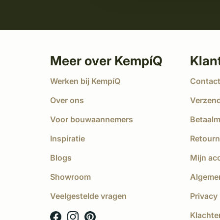
Meer over KempíQ
Klan
Werken bij KempíQ
Contac
Over ons
Verzen
Voor bouwaannemers
Betaal
Inspiratie
Retourn
Blogs
Mijn ac
Showroom
Algeme
Veelgestelde vragen
Privacy 
Klachte