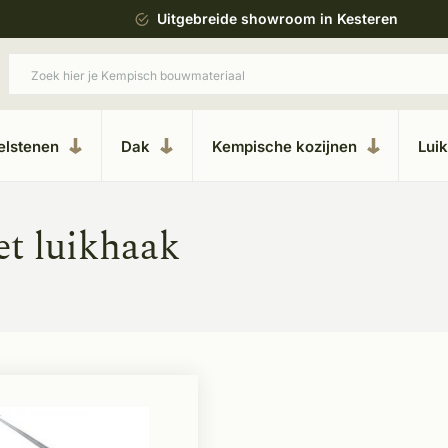
ing
Uitgebreide showroom in Kesteren
elstenen
Dak
Kempische kozijnen
Lui
t luikhaak