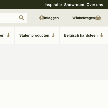
Inspiratie
Showroom
Over ons
Unieke materialen in kempische bouwstijl
M
Inloggen
Winkelwagen
ken
Stalen producten
Belgisch hardsteen