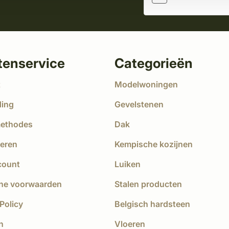
tenservice
Categorieën
t
Modelwoningen
ding
Gevelstenen
methodes
Dak
eren
Kempische kozijnen
count
Luiken
ne voorwaarden
Stalen producten
Policy
Belgisch hardsteen
n
Vloeren