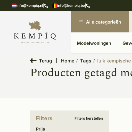
showroom in Kesteren
Unieke materialen in kempische
info@kempiq.nl
|
info@kempiq.be
|
Alle categorieën
Modelwoningen
Gev
Terug
Home
Tags
luik kempische s
Producten getagd met
Filters
Filters herstellen
Prijs