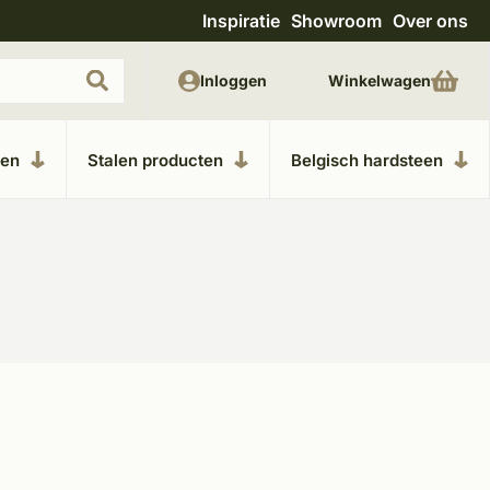
Inspiratie
Showroom
Over ons
Uitgebreide showroom in Kesteren
Unieke m
Inloggen
Winkelwagen
ken
Stalen producten
Belgisch hardsteen