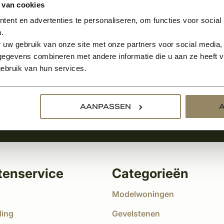
 van cookies
ent en advertenties te personaliseren, om functies voor social
.
Aanmelden voor de nie
 uw gebruik van onze site met onze partners voor social media,
egevens combineren met andere informatie die u aan ze heeft ve
tste nieuws
ebruik van hun services.
!
AANPASSEN
tenservice
Categorieën
t
Modelwoningen
ding
Gevelstenen