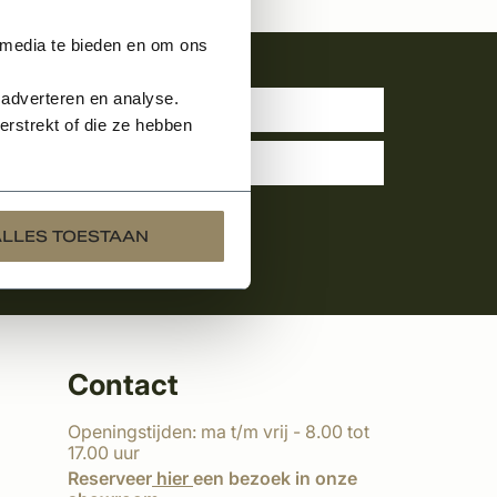
 media te bieden en om ons
uwsbrief
 adverteren en analyse.
rstrekt of die ze hebben
ALLES TOESTAAN
Contact
Openingstijden: ma t/m vrij - 8.00 tot
17.00 uur
Reserveer
hier
een bezoek in onze