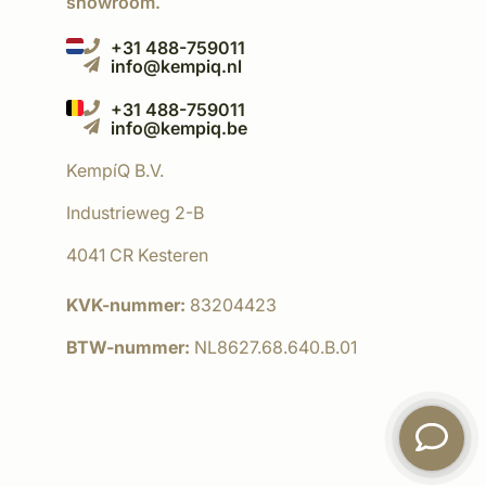
showroom.
+31 488-759011
info@kempiq.nl
+31 488-759011
info@kempiq.be
KempíQ B.V.
Industrieweg 2-B
4041 CR Kesteren
KVK-nummer:
83204423
BTW-nummer:
NL8627.68.640.B.01