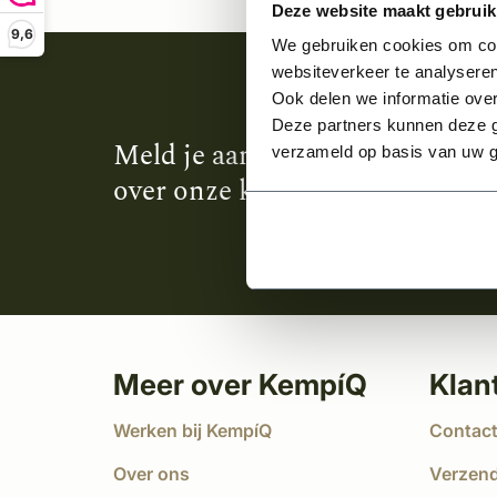
Deze website maakt gebruik
9,6
We gebruiken cookies om cont
websiteverkeer te analyseren
Ook delen we informatie over
Deze partners kunnen deze g
Meld je aan en ontvang het laa
verzameld op basis van uw g
over onze kempische bouwstijl
Meer over KempíQ
Klan
Werken bij KempíQ
Contac
Over ons
Verzen