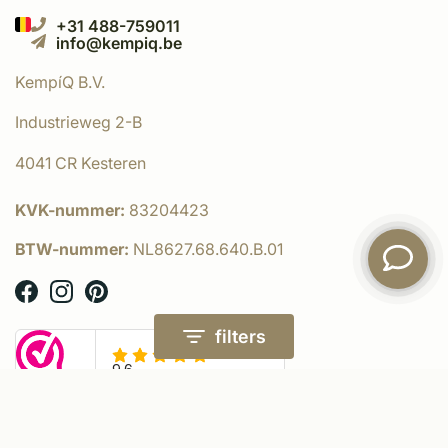
+31 488-759011
info@kempiq.be
KempíQ B.V.
Industrieweg 2-B
4041 CR Kesteren
KVK-nummer:
83204423
BTW-nummer:
NL8627.68.640.B.01
filters