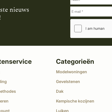
tste nieuws
!
tenservice
Categorieën
t
Modelwoningen
ding
Gevelstenen
methodes
Dak
eren
Kempische kozijnen
count
Luiken