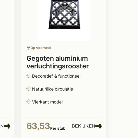
Op voorraad
Gegoten aluminium
verluchtingsrooster
230mm
Decoratief & functioneel
Natuurlijke circulatie
Vierkant model
63,53
EN
BEKIJKEN
Per stuk