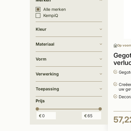
Alle merken
KempiQ
Kleur
Materiaal
Op voor
Gegot
Vorm
verlu
160
Gegot
Verwerking
Creëe
Toepassing
uw ge
Decora
Prijs
€
€
57,2