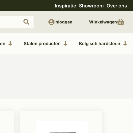
Inspiratie
Showroom
Over ons
Unieke materialen in kempische bouwstijl
M
Inloggen
Winkelwagen
ken
Stalen producten
Belgisch hardsteen