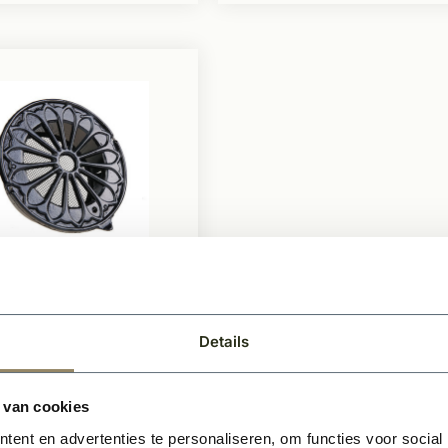
Op voorraad
chtingsrooster-
mm-gegoten-
Details
nium-rond-zwart
ief insectennet
 van cookies
lijke circulatie
ent en advertenties te personaliseren, om functies voor social