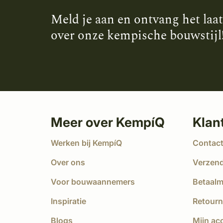
Meld je aan en ontvang het laa
over onze kempische bouwstijl
Meer over KempíQ
Klan
Werken bij KempíQ
Contac
Over ons
Verzen
Voor bouwaannemers
Betaal
Inspiratie
Retourn
Blogs
Mijn ac