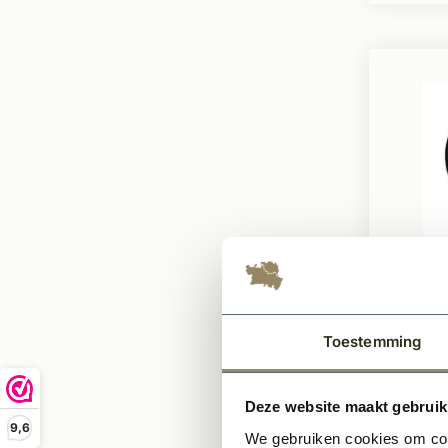
Verlu
150-
Toestemming
alumi
Inclus
Deze website maakt gebruik
Natuur
9,6
We gebruiken cookies om cont