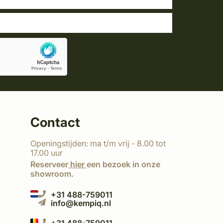
Contact
Openingstijden: ma t/m vrij - 8.00 tot
17.00 uur
Reserveer
hier
een bezoek in onze
showroom.
+31 488-759011
info@kempiq.nl