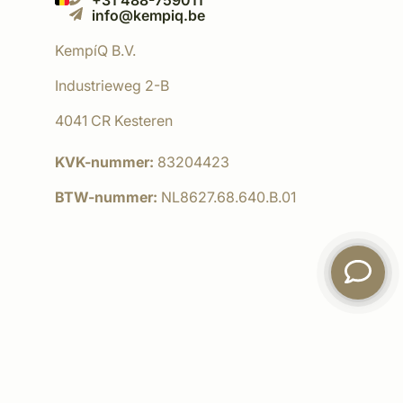
+31 488-759011
info@kempiq.be
KempíQ B.V.
Industrieweg 2-B
4041 CR Kesteren
KVK-nummer:
83204423
BTW-nummer:
NL8627.68.640.B.01