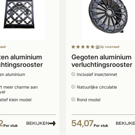
raad
Op voorraad
en aluminium
Gegoten aluminium
chtingsrooster
verluchtingsrooster
mm
199mm
en aluminium
Inclusief insectennet
rt meer charme aan
Natuurlijke circulatie
vel
tief klein model
Rond model
2
54,07
BEKIJKEN
BEKIJK
Per stuk
Per stuk