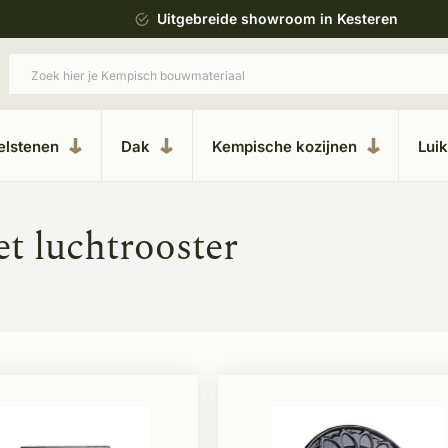
ing
Uitgebreide showroom in Kesteren
elstenen
Dak
Kempische kozijnen
Lui
t luchtrooster