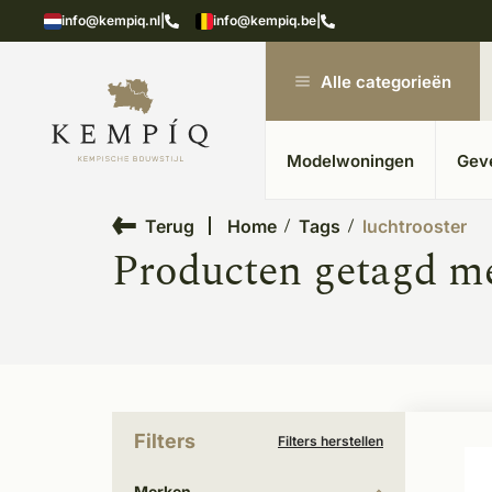
n in kempische bouwstijl
Meer dan 20 jaar ervar
info@kempiq.nl
|
info@kempiq.be
|
Alle categorieën
Modelwoningen
Gev
Terug
Home
Tags
luchtrooster
Producten getagd me
Filters
Filters herstellen
Merken