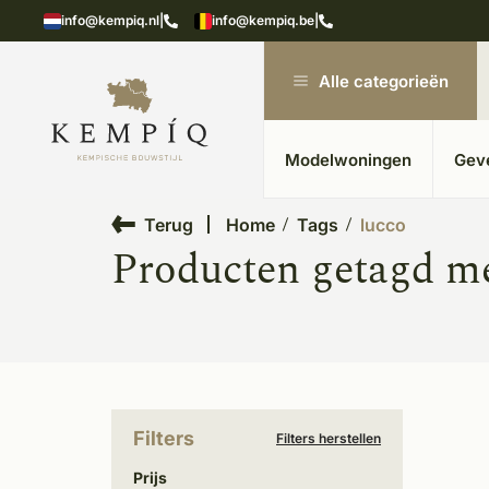
n in kempische bouwstijl
Meer dan 20 jaar ervar
info@kempiq.nl
|
info@kempiq.be
|
Alle categorieën
Modelwoningen
Gev
Terug
Home
Tags
lucco
Producten getagd me
Filters
Filters herstellen
Prijs