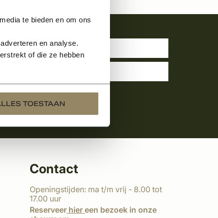
 media te bieden en om ons
uwsbrief
 adverteren en analyse.
rstrekt of die ze hebben
ALLES TOESTAAN
Contact
Openingstijden: ma t/m vrij - 8.00 tot
17.00 uur
Reserveer
hier
een bezoek in onze