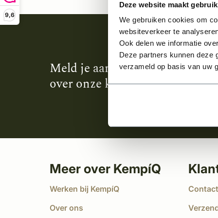
Deze website maakt gebruik
9,6
We gebruiken cookies om cont
websiteverkeer te analyseren
Ook delen we informatie over
Deze partners kunnen deze g
Meld je aan en ontvang het laa
verzameld op basis van uw g
over onze kempische bouwstijl
Meer over KempíQ
Klan
Werken bij KempíQ
Contac
Over ons
Verzen