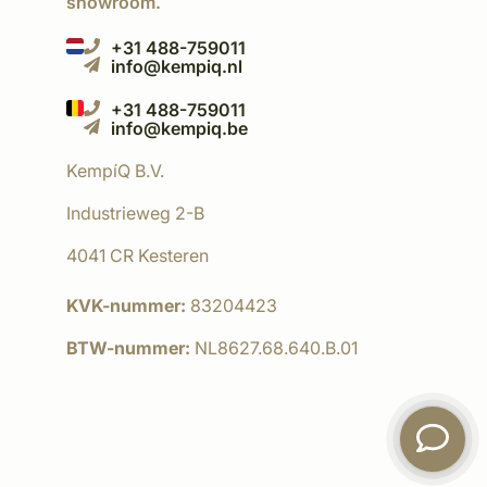
showroom.
+31 488-759011
info@kempiq.nl
+31 488-759011
info@kempiq.be
KempíQ B.V.
Industrieweg 2-B
4041 CR Kesteren
KVK-nummer:
83204423
BTW-nummer:
NL8627.68.640.B.01