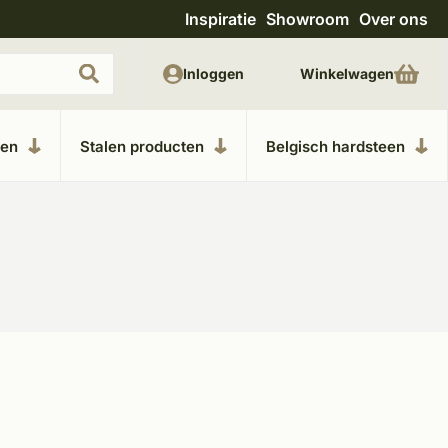
Inspiratie
Showroom
Over ons
Unieke materialen in kempische bouwstijl
M
Inloggen
Winkelwagen
ken
Stalen producten
Belgisch hardsteen