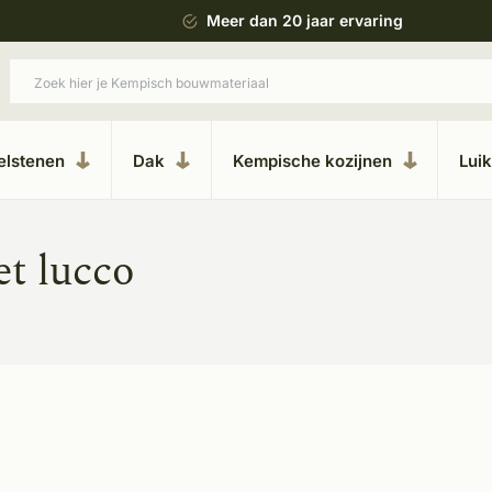
ing
Uitgebreide showroom in Kesteren
elstenen
Dak
Kempische kozijnen
Lui
t lucco