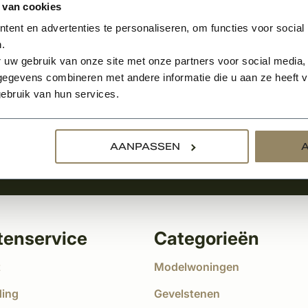
 van cookies
ent en advertenties te personaliseren, om functies voor social
.
Aanmelden voor de nie
 uw gebruik van onze site met onze partners voor social media,
egevens combineren met andere informatie die u aan ze heeft ve
tste nieuws
ebruik van hun services.
!
AANPASSEN
tenservice
Categorieën
t
Modelwoningen
ding
Gevelstenen