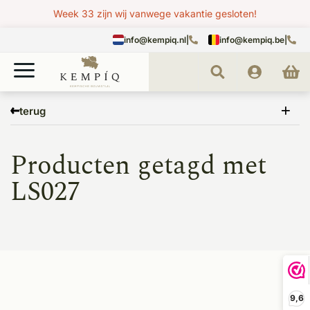
Week 33 zijn wij vanwege vakantie gesloten!
info@kempiq.nl
|
info@kempiq.be
|
Home
Tags
LS027
terug
Producten getagd met
LS027
9,6