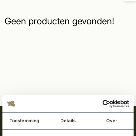
Geen producten gevonden!
Meld je aan en ontvang het laatste nieuws
Toestemming
Details
Over
over onze kempische bouwstijl!