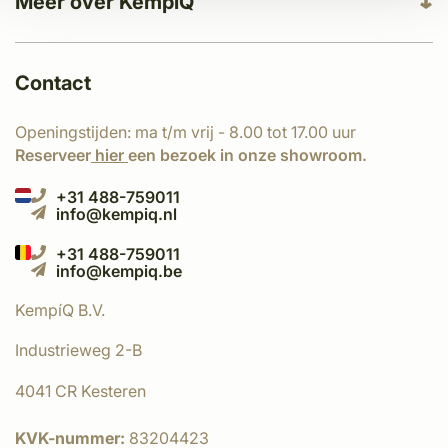
Meer over KempíQ
Contact
Openingstijden: ma t/m vrij - 8.00 tot 17.00 uur
Reserveer
hier
een bezoek in onze showroom.
+31 488-759011
info@kempiq.nl
+31 488-759011
info@kempiq.be
KempíQ B.V.
Industrieweg 2-B
4041 CR Kesteren
KVK-nummer:
83204423