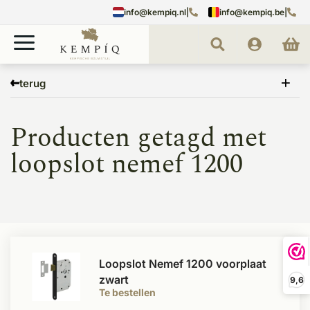
info@kempiq.nl
|
info@kempiq.be
|
Home
Tags
loopslot nemef 1200
terug
Producten getagd met
loopslot nemef 1200
Loopslot Nemef 1200 voorplaat
zwart
9,6
Te bestellen