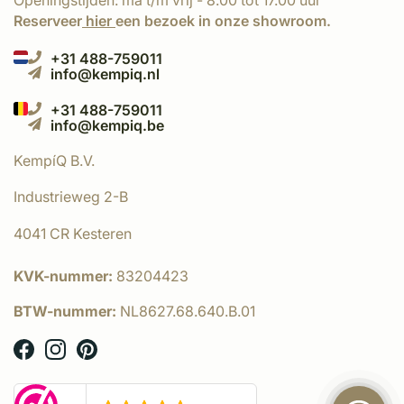
Openingstijden: ma t/m vrij - 8.00 tot 17.00 uur
Reserveer
hier
een bezoek in onze showroom.
+31 488-759011
info@kempiq.nl
+31 488-759011
info@kempiq.be
KempíQ B.V.
Industrieweg 2-B
4041 CR Kesteren
KVK-nummer:
83204423
BTW-nummer:
NL8627.68.640.B.01