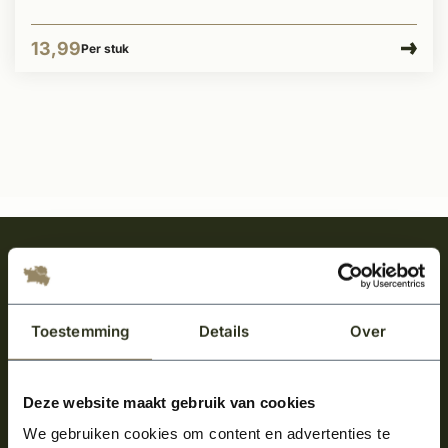
13,99
Per stuk
Meld je aan en ontvang het laatste nieuws
over onze kempische bouwstijl!
Aanmelden voor de nieuwsbrief
Toestemming
Details
Over
Deze website maakt gebruik van cookies
We gebruiken cookies om content en advertenties te