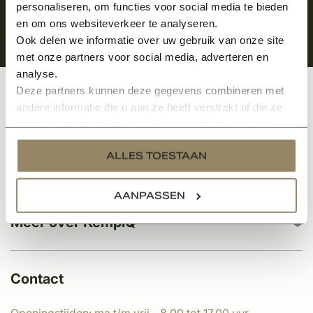
personaliseren, om functies voor social media te bieden
en om ons websiteverkeer te analyseren.
Ook delen we informatie over uw gebruik van onze site
met onze partners voor social media, adverteren en
analyse.
Deze partners kunnen deze gegevens combineren met
Klantenservice
andere informatie die u aan ze heeft verstrekt of die ze
hebben verzameld op basis van uw gebruik van hun
services.
ALLES TOESTAAN
Categorieën
AANPASSEN
Meer over KempíQ
Contact