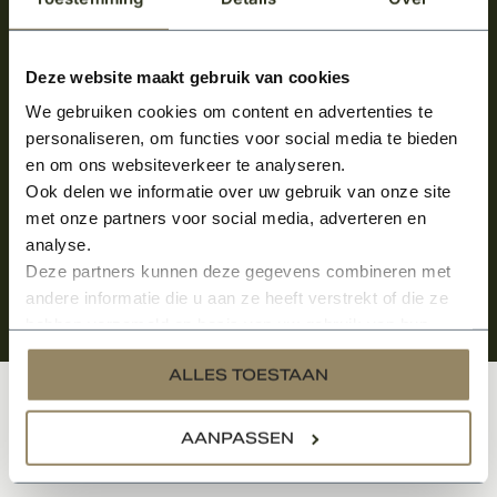
Meld je aan en ontvang het laatste nieuws
over onze kempische bouwstijl!
Deze website maakt gebruik van cookies
We gebruiken cookies om content en advertenties te
Aanmelden voor de nieuwsbrief
personaliseren, om functies voor social media te bieden
en om ons websiteverkeer te analyseren.
Ook delen we informatie over uw gebruik van onze site
met onze partners voor social media, adverteren en
analyse.
Deze partners kunnen deze gegevens combineren met
andere informatie die u aan ze heeft verstrekt of die ze
hebben verzameld op basis van uw gebruik van hun
services.
ALLES TOESTAAN
Klantenservice
AANPASSEN