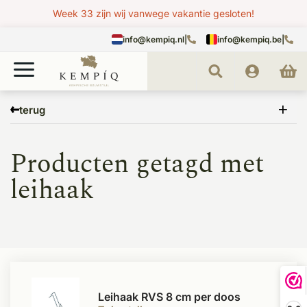
Week 33 zijn wij vanwege vakantie gesloten!
info@kempiq.nl
|
info@kempiq.be
|
Home
Tags
leihaak
terug
Producten getagd met
leihaak
Leihaak RVS 8 cm per doos