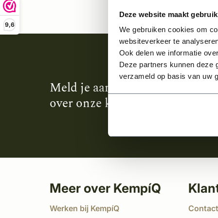
Deze website maakt gebruik
9,6
We gebruiken cookies om cont
websiteverkeer te analyseren
Ook delen we informatie over
Deze partners kunnen deze g
verzameld op basis van uw g
Meld je aan en ontvang het laa
over onze kempische bouwstijl
Meer over KempíQ
Klan
Werken bij KempíQ
Contac