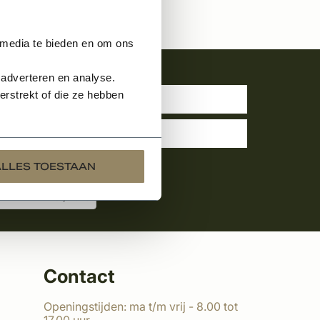
 media te bieden en om ons
uwsbrief
 adverteren en analyse.
rstrekt of die ze hebben
ALLES TOESTAAN
Contact
Openingstijden: ma t/m vrij - 8.00 tot