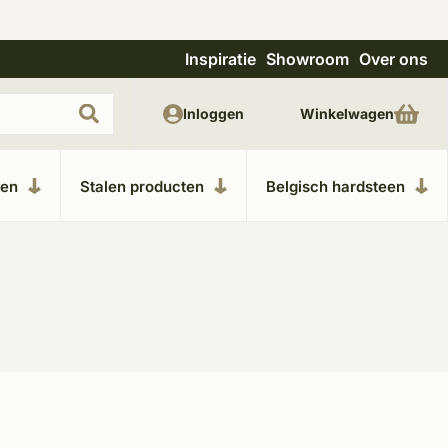
Inspiratie
Showroom
Over ons
Uitgebreide showroom in Kesteren
Unieke m
Inloggen
Winkelwagen
ken
Stalen producten
Belgisch hardsteen