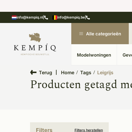
showroom in Kesteren
Unieke materialen in kempische
info@kempiq.nl
|
info@kempiq.be
|
Alle categorieën
Modelwoningen
Gev
Terug
Home
Tags
Leigrijs
Producten getagd me
Filters
Filters herstellen