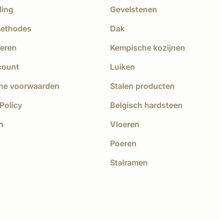
ding
Gevelstenen
methodes
Dak
eren
Kempische kozijnen
count
Luiken
ne voorwaarden
Stalen producten
Policy
Belgisch hardsteen
n
Vloeren
Poeren
Stalramen