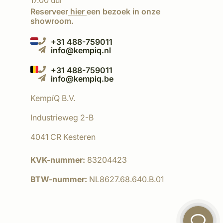
17.00 uur
Reserveer
hier
een bezoek in onze
showroom.
+31 488-759011
info@kempiq.nl
+31 488-759011
info@kempiq.be
KempíQ B.V.
Industrieweg 2-B
4041 CR Kesteren
KVK-nummer:
83204423
BTW-nummer:
NL8627.68.640.B.01