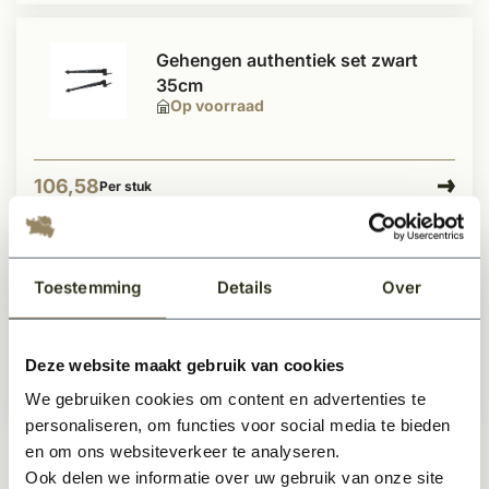
Gehengen authentiek set zwart
35cm
Op voorraad
106,58
Per stuk
Gehengen Hoek-model 60cm
Toestemming
Details
Over
complete set zwart
Op voorraad
Deze website maakt gebruik van cookies
189,-
Per stuk
We gebruiken cookies om content en advertenties te
personaliseren, om functies voor social media te bieden
en om ons websiteverkeer te analyseren.
Ook delen we informatie over uw gebruik van onze site