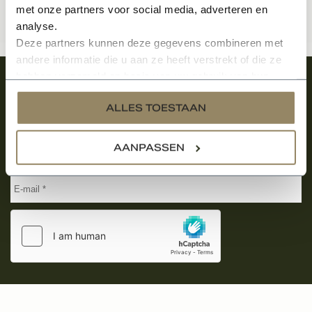
met onze partners voor social media, adverteren en
analyse.
Deze partners kunnen deze gegevens combineren met
andere informatie die u aan ze heeft verstrekt of die ze
hebben verzameld op basis van uw gebruik van hun
Meld je aan en ontvang het laatste nieuws
services.
over onze kempische bouwstijl!
ALLES TOESTAAN
Aanmelden voor de nieuwsbrief
AANPASSEN