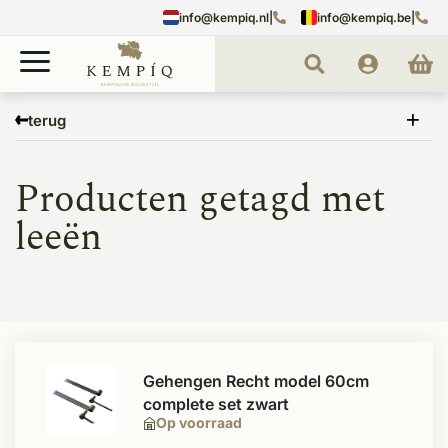
info@kempiq.nl
|
info@kempiq.be
|
Home
Tags
leeën
terug
Producten getagd met
leeën
Gehengen Recht model 60cm
complete set zwart
Op voorraad