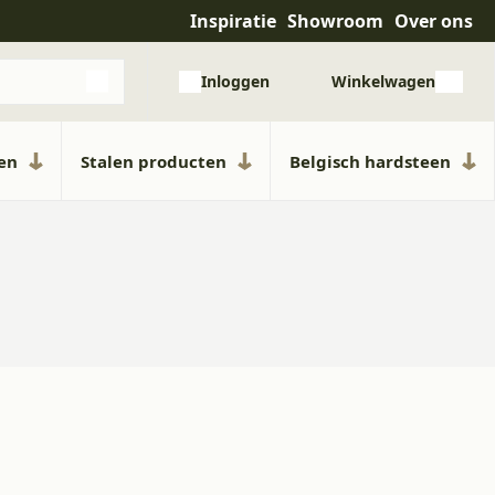
Inspiratie
Showroom
Over ons
Meer dan 20 jaar ervaring
Uitge
Inloggen
Winkelwagen
ken
Stalen producten
Belgisch hardsteen