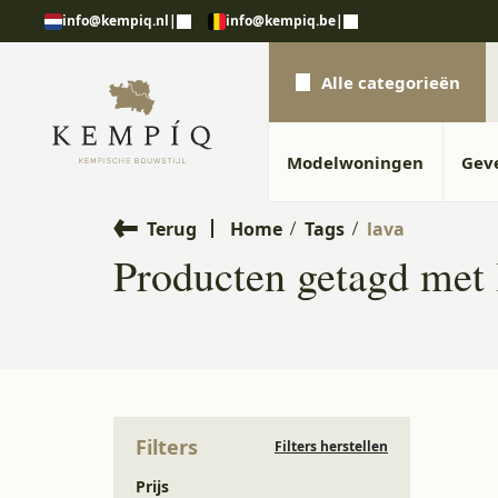
 20 jaar ervaring
Uitgebreide showroom in K
info@kempiq.nl
|
info@kempiq.be
|
Alle categorieën
Modelwoningen
Gev
Terug
Home
Tags
lava
Producten getagd me
Filters
Filters herstellen
Prijs