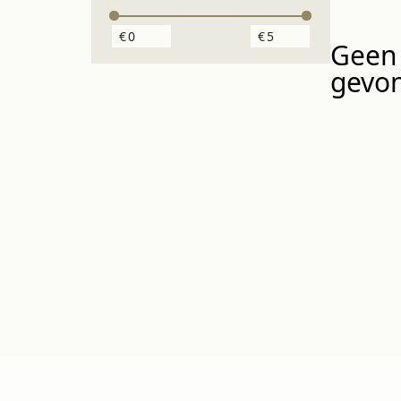
€
€
Geen 
gevon