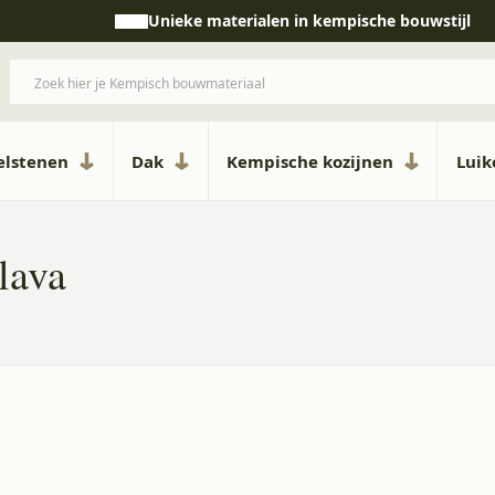
esteren
Unieke materialen in kempische bouwstijl
elstenen
Dak
Kempische kozijnen
Lui
t lava