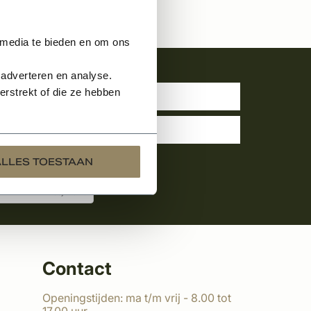
 media te bieden en om ons
uwsbrief
 adverteren en analyse.
rstrekt of die ze hebben
ALLES TOESTAAN
Contact
Openingstijden: ma t/m vrij - 8.00 tot