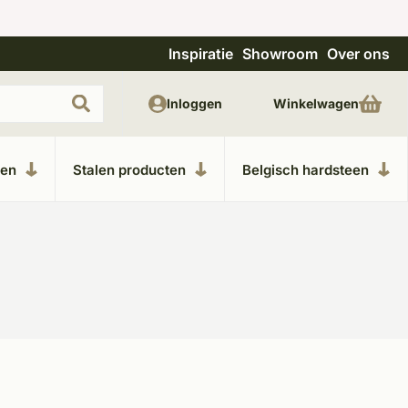
Inspiratie
Showroom
Over ons
Uitgebreide showroom in Kesteren
Unieke m
Inloggen
Winkelwagen
ken
Stalen producten
Belgisch hardsteen