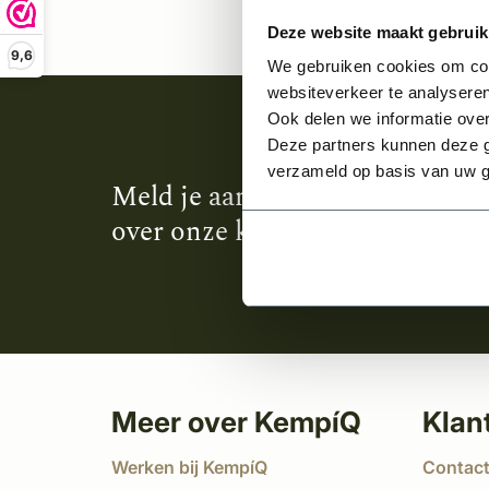
Deze website maakt gebruik
9,6
We gebruiken cookies om cont
websiteverkeer te analyseren
Ook delen we informatie over
Deze partners kunnen deze g
verzameld op basis van uw g
Meld je aan en ontvang het laa
over onze kempische bouwstijl
Meer over KempíQ
Klan
Werken bij KempíQ
Contac