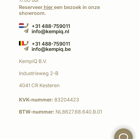
17.00 uur
Reserveer
hier
een bezoek in onze
showroom.
+31 488-759011
info@kempiq.nl
+31 488-759011
info@kempiq.be
KempíQ B.V.
Industrieweg 2-B
4041 CR Kesteren
KVK-nummer:
83204423
BTW-nummer:
NL8627.68.640.B.01