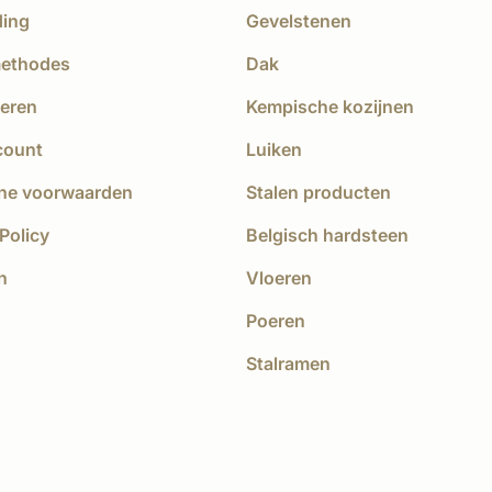
ding
Gevelstenen
methodes
Dak
eren
Kempische kozijnen
count
Luiken
ne voorwaarden
Stalen producten
Policy
Belgisch hardsteen
n
Vloeren
Poeren
Stalramen