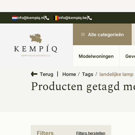
showroom in Kesteren
Unieke materialen in kempische
info@kempiq.nl
|
info@kempiq.be
|
Alle categorieën
Modelwoningen
Gev
Terug
Home
Tags
landelijke lamp
Producten getagd me
Filters
Filters herstellen