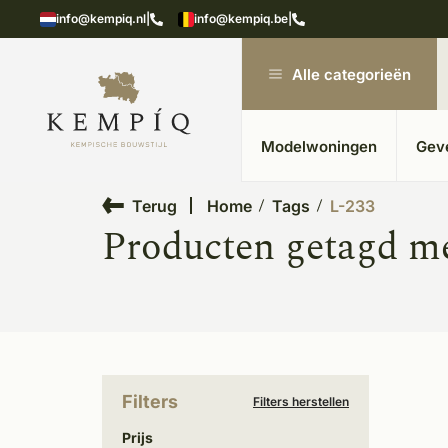
showroom in Kesteren
Unieke materialen in kempische
info@kempiq.nl
|
info@kempiq.be
|
Alle categorieën
Modelwoningen
Gev
Terug
Home
Tags
L-233
Producten getagd m
Filters
Filters herstellen
Prijs