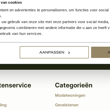
 van cookies
ent en advertenties te personaliseren, om functies voor social
.
Aanmelden voor de nie
 uw gebruik van onze site met onze partners voor social media,
egevens combineren met andere informatie die u aan ze heeft ve
tste nieuws
ebruik van hun services.
!
AANPASSEN
tenservice
Categorieën
t
Modelwoningen
ding
Gevelstenen