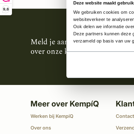
Deze website maakt gebruik
9,6
We gebruiken cookies om cont
websiteverkeer te analyseren
Ook delen we informatie over
Deze partners kunnen deze g
Meld je aan en ontvang het laa
verzameld op basis van uw g
over onze kempische bouwstijl
Meer over KempíQ
Klan
Werken bij KempíQ
Contac
Over ons
Verzen