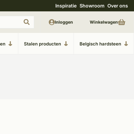
Inspiratie
Showroom
Over ons
Uitgebreide showroom in Kesteren
Unieke m
Inloggen
Winkelwagen
ken
Stalen producten
Belgisch hardsteen