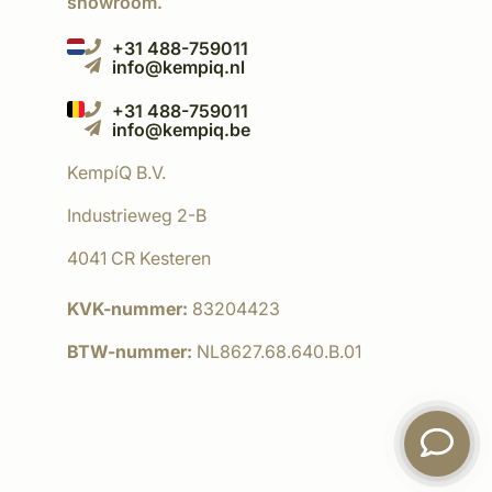
showroom.
+31 488-759011
info@kempiq.nl
+31 488-759011
info@kempiq.be
KempíQ B.V.
Industrieweg 2-B
4041 CR Kesteren
KVK-nummer:
83204423
BTW-nummer:
NL8627.68.640.B.01