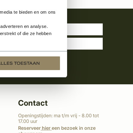
 media te bieden en om ons
uwsbrief
 adverteren en analyse.
rstrekt of die ze hebben
ALLES TOESTAAN
Contact
Openingstijden: ma t/m vrij - 8.00 tot
17.00 uur
Reserveer
hier
een bezoek in onze