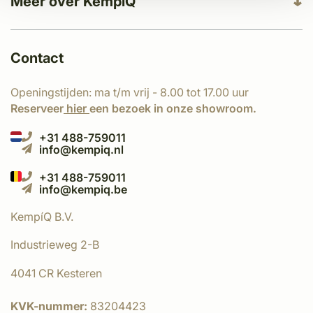
Meer over KempíQ
Contact
Openingstijden: ma t/m vrij - 8.00 tot 17.00 uur
Reserveer
hier
een bezoek in onze showroom.
+31 488-759011
info@kempiq.nl
+31 488-759011
info@kempiq.be
KempíQ B.V.
Industrieweg 2-B
4041 CR Kesteren
KVK-nummer:
83204423