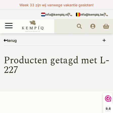
Week 33 zijn wij vanwege vakantie gesloten!
info@kempiq.nl
|
info@kempiq.be
|
Home
Tags
L-227
terug
Producten getagd met L-
227
9,6