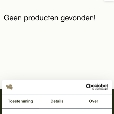
Geen producten gevonden!
Meld je aan en ontvang het laatste nieuws
Toestemming
Details
Over
over onze kempische bouwstijl!