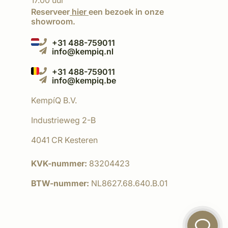
17.00 uur
Reserveer
hier
een bezoek in onze
showroom.
+31 488-759011
info@kempiq.nl
+31 488-759011
info@kempiq.be
KempíQ B.V.
Industrieweg 2-B
4041 CR Kesteren
KVK-nummer:
83204423
BTW-nummer:
NL8627.68.640.B.01