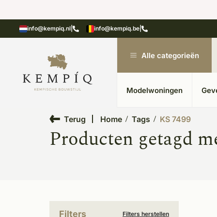
showroom in Kesteren
Unieke materialen in kempische
info@kempiq.nl
|
info@kempiq.be
|
Alle categorieën
Modelwoningen
Gev
Terug
Home
Tags
KS 7499
Producten getagd m
Filters
Filters herstellen