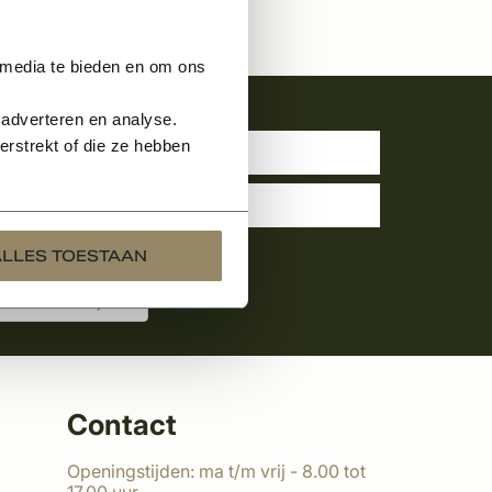
 media te bieden en om ons
uwsbrief
 adverteren en analyse.
rstrekt of die ze hebben
ALLES TOESTAAN
Contact
Openingstijden: ma t/m vrij - 8.00 tot