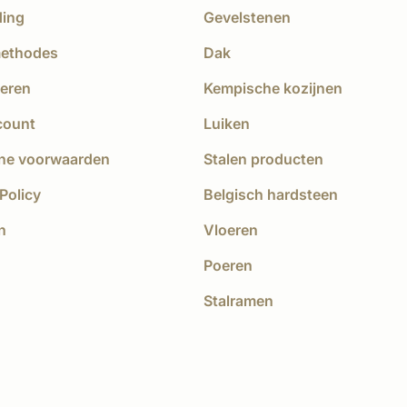
ding
Gevelstenen
methodes
Dak
eren
Kempische kozijnen
count
Luiken
ne voorwaarden
Stalen producten
Policy
Belgisch hardsteen
n
Vloeren
Poeren
Stalramen