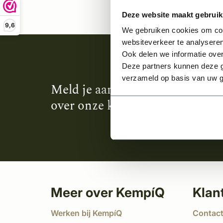
Deze website maakt gebruik
9,6
We gebruiken cookies om cont
websiteverkeer te analyseren
Ook delen we informatie over
Deze partners kunnen deze g
verzameld op basis van uw g
Meld je aan en ontvang het laa
over onze kempische bouwstijl
Meer over KempíQ
Klan
Werken bij KempíQ
Contac