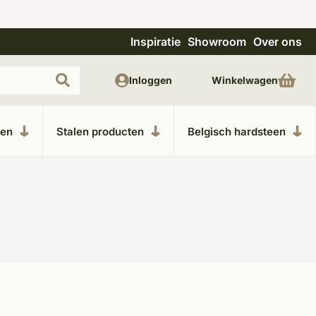
Inspiratie
Showroom
Over ons
Uitgebreide showroom in Kesteren
Unieke m
Inloggen
Winkelwagen
ken
Stalen producten
Belgisch hardsteen