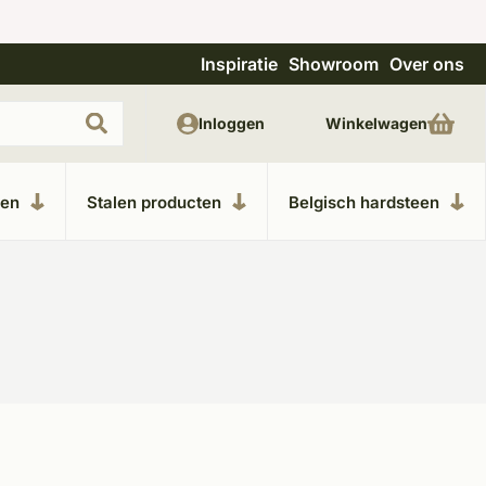
Inspiratie
Showroom
Over ons
Uitgebreide showroom in Kesteren
Unieke m
Inloggen
Winkelwagen
ken
Stalen producten
Belgisch hardsteen