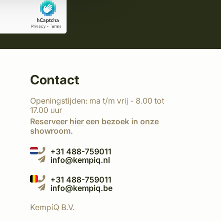
Contact
Openingstijden: ma t/m vrij - 8.00 tot
17.00 uur
Reserveer
hier
een bezoek in onze
showroom.
+31 488-759011
info@kempiq.nl
+31 488-759011
info@kempiq.be
KempíQ B.V.