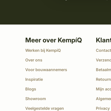
Meer over KempíQ
Klan
Werken bij KempíQ
Contac
Over ons
Verzen
Voor bouwaannemers
Betaal
Inspiratie
Retourn
Blogs
Mijn ac
Showroom
Algeme
Veelgestelde vragen
Privacy 