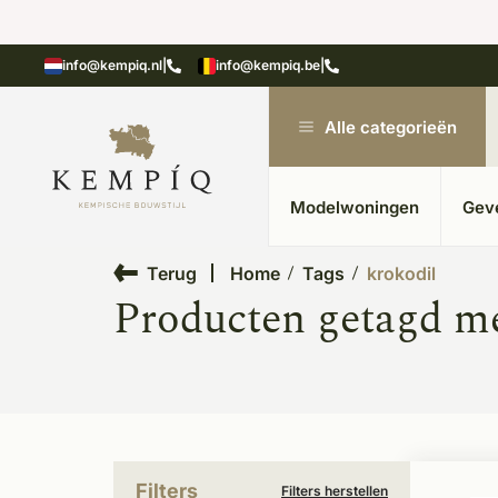
showroom in Kesteren
Unieke materialen in kempische
info@kempiq.nl
|
info@kempiq.be
|
Alle categorieën
Modelwoningen
Gev
Terug
Home
Tags
krokodil
Producten getagd me
Filters
Filters herstellen