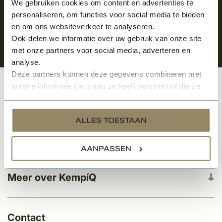
We gebruiken cookies om content en advertenties te
personaliseren, om functies voor social media te bieden
en om ons websiteverkeer te analyseren.
Ook delen we informatie over uw gebruik van onze site
met onze partners voor social media, adverteren en
analyse.
Deze partners kunnen deze gegevens combineren met
andere informatie die u aan ze heeft verstrekt of die ze
Klantenservice
hebben verzameld op basis van uw gebruik van hun
services.
ALLES TOESTAAN
Categorieën
AANPASSEN
Meer over KempíQ
Contact