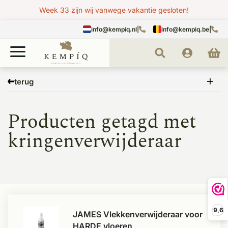
Week 33 zijn wij vanwege vakantie gesloten!
info@kempiq.nl
|
info@kempiq.be
|
Home
Tags
kringenverwijderaar
terug
Producten getagd met
kringenverwijderaar
9,6
JAMES Vlekkenverwijderaar voor
HARDE vloeren