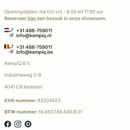
Openingstijden: ma t/m vrij - 8.00 tot 17.00 uur
Reserveer
hier
een bezoek in onze showroom.
+31 488-759011
info@kempiq.nl
+31 488-759011
info@kempiq.be
KempíQ B.V.
Industrieweg 2-B
4041 CR Kesteren
KVK-nummer:
83204423
BTW-nummer:
NL8627.68.640.B.01