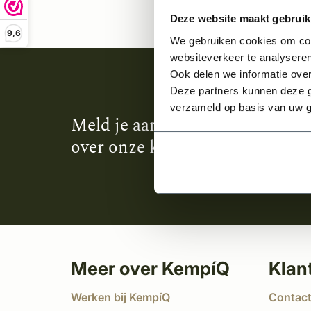
Deze website maakt gebruik
9,6
We gebruiken cookies om cont
websiteverkeer te analyseren
Ook delen we informatie over
Deze partners kunnen deze g
verzameld op basis van uw g
Meld je aan en ontvang het laa
over onze kempische bouwstijl
Meer over KempíQ
Klan
Werken bij KempíQ
Contac