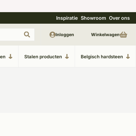
Inspiratie
Showroom
Over ons
Uitgebreide showroom in Kesteren
Unieke m
Inloggen
Winkelwagen
ken
Stalen producten
Belgisch hardsteen