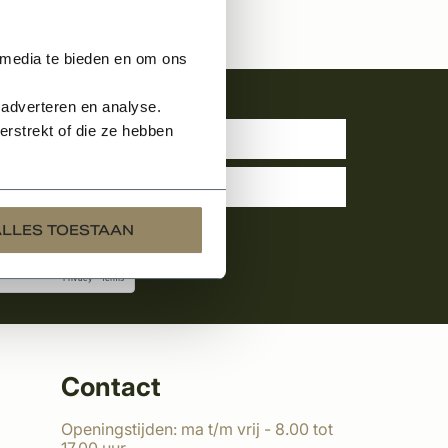
 media te bieden en om ons
uwsbrief
 adverteren en analyse.
rstrekt of die ze hebben
ALLES TOESTAAN
Contact
Openingstijden: ma t/m vrij - 8.00 tot