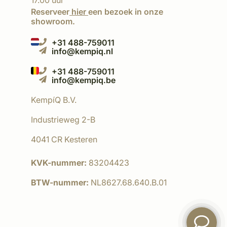
17.00 uur
Reserveer
hier
een bezoek in onze
showroom.
+31 488-759011
info@kempiq.nl
+31 488-759011
info@kempiq.be
KempíQ B.V.
Industrieweg 2-B
4041 CR Kesteren
KVK-nummer:
83204423
BTW-nummer:
NL8627.68.640.B.01