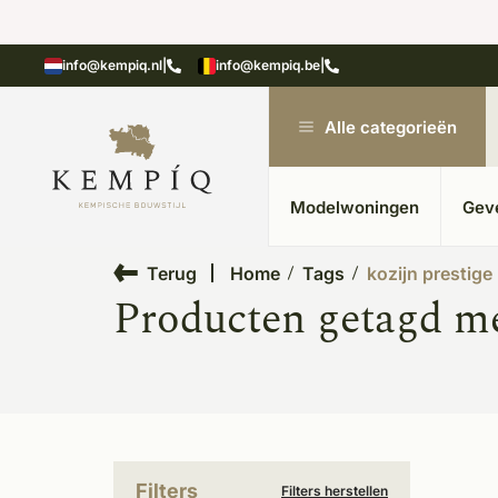
showroom in Kesteren
Unieke materialen in kempische
info@kempiq.nl
|
info@kempiq.be
|
Alle categorieën
Modelwoningen
Gev
Terug
Home
Tags
kozijn prestige
Producten getagd me
Filters
Filters herstellen