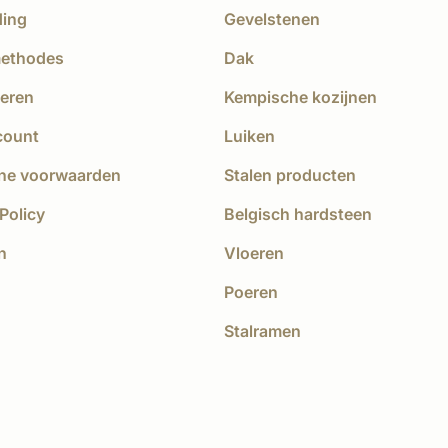
ding
Gevelstenen
methodes
Dak
eren
Kempische kozijnen
count
Luiken
ne voorwaarden
Stalen producten
Policy
Belgisch hardsteen
n
Vloeren
Poeren
Stalramen