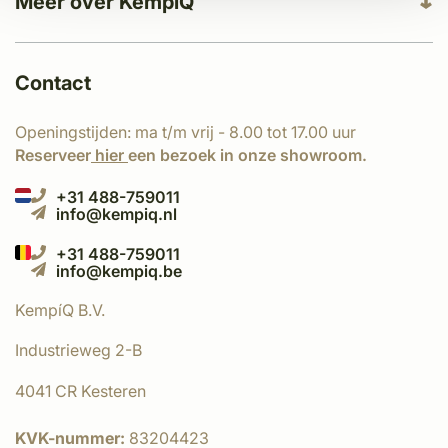
Meer over KempíQ
Contact
Openingstijden: ma t/m vrij - 8.00 tot 17.00 uur
Reserveer
hier
een bezoek in onze showroom.
+31 488-759011
info@kempiq.nl
+31 488-759011
info@kempiq.be
KempíQ B.V.
Industrieweg 2-B
4041 CR Kesteren
KVK-nummer:
83204423