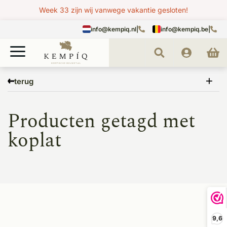
Week 33 zijn wij vanwege vakantie gesloten!
info@kempiq.nl
|
info@kempiq.be
|
Home
Tags
koplat
terug
Producten getagd met
koplat
9,6