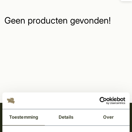
Geen producten gevonden!
Meld je aan en ontvang het laatste nieuws
Toestemming
Details
Over
over onze kempische bouwstijl!