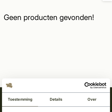
Geen producten gevonden!
Meld je aan en ontvang het laatste nieuws
Toestemming
Details
Over
over onze kempische bouwstijl!