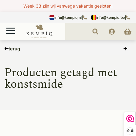
Week 33 zijn wij vanwege vakantie gesloten!
info@kempiq.nl
|
info@kempiq.be
|
Home
Tags
konstsmide
terug
Producten getagd met
konstsmide
9,6