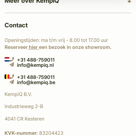
Meer over KempíQ
Contact
Openingstijden: ma t/m vrij - 8.00 tot 17.00 uur
Reserveer
hier
een bezoek in onze showroom.
+31 488-759011
info@kempiq.nl
+31 488-759011
info@kempiq.be
KempíQ B.V.
Industrieweg 2-B
4041 CR Kesteren
KVK-nummer:
83204423