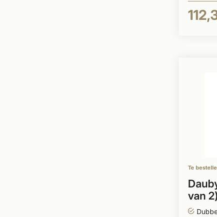
112,
Te bestell
Dauby
van 2)
50x
Dubbe