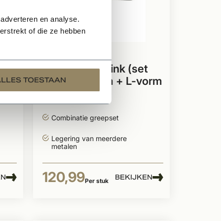
 adverteren en analyse.
rstrekt of die ze hebben
Te bestellen
t
Dauby Deurklink (set
p
van 2) T-vorm + L-vorm
ALLES TOESTAAN
greep ovale rozet
2 zijden afwijkend
Combinatie greepset
Legering van meerdere
metalen
120,99
EN
BEKIJKEN
Per stuk