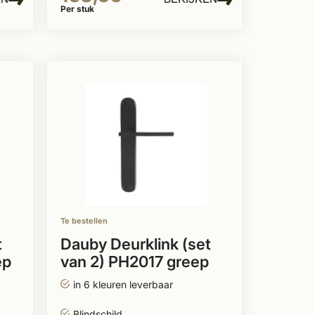
Per stuk
Te bestellen
t
Dauby Deurklink (set
ep
van 2) PH2017 greep
in 6 kleuren leverbaar
Blindschild