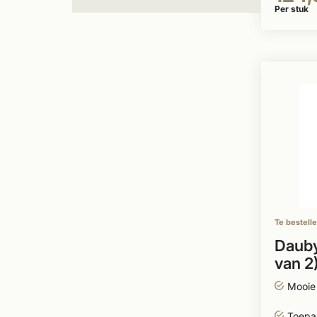
Per stuk
Te bestell
Dauby
van 2
Mooie 
Toepas