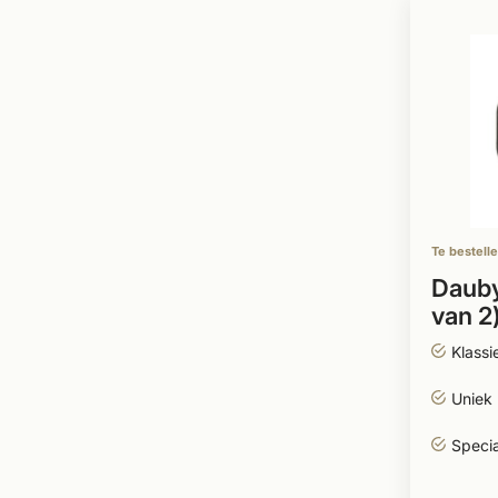
Te bestell
Dauby
van 2
met o
Klassi
63.5
Uniek 
Speci