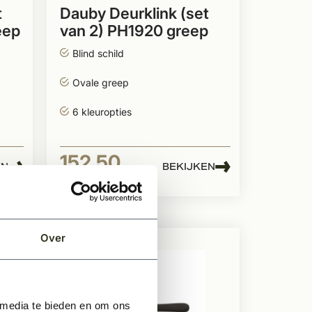
t
Dauby Deurklink (set
eep
van 2) PH1920 greep
Blind schild
Ovale greep
6 kleuropties
152,50
EN
BEKIJKEN
Per stuk
Over
 media te bieden en om ons