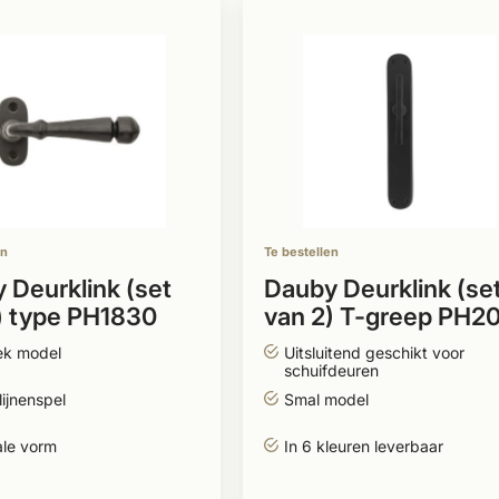
en
Te bestellen
 Deurklink (set
Dauby Deurklink (se
) type PH1830
van 2) T-greep PH2
vale rozet
ek model
Uitsluitend geschikt voor
mm
schuifdeuren
lijnenspel
Smal model
ale vorm
In 6 kleuren leverbaar