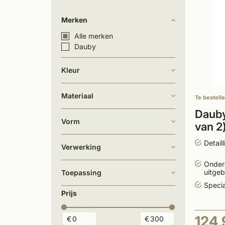
Merken
Alle merken
Dauby
Kleur
Materiaal
Te bestell
Dauby
Vorm
van 2
met o
Detail
Verwerking
Onder
uitgeb
Toepassing
Specia
Prijs
124,
€
€