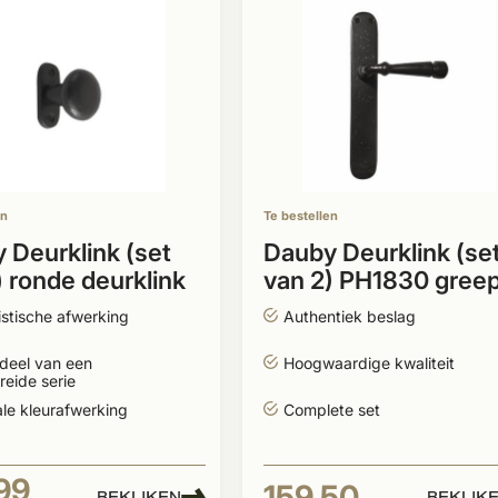
en
Te bestellen
 Deurklink (set
Dauby Deurklink (se
) ronde deurklink
van 2) PH1830 gree
vale rozet
listische afwerking
Authentiek beslag
deel van een
Hoogwaardige kwaliteit
reide serie
le kleurafwerking
Complete set
99
159,50
BEKIJKEN
BEKIJK