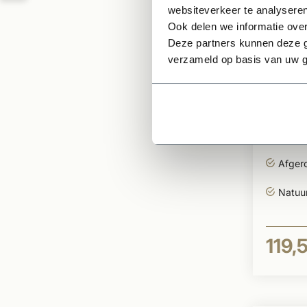
websiteverkeer te analyseren
Ook delen we informatie over
Deze partners kunnen deze g
verzameld op basis van uw g
Te bestell
Dauby
van 2
rozet
Vierka
Afger
Natuur
119,