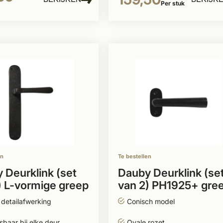
Per stuk
en
Te bestellen
 Deurklink (set
Dauby Deurklink (se
) L-vormige greep
van 2) PH1925+ gre
ovale rozet
detailafwerking
Conisch model
baar bij elke deur
Ovale rozet