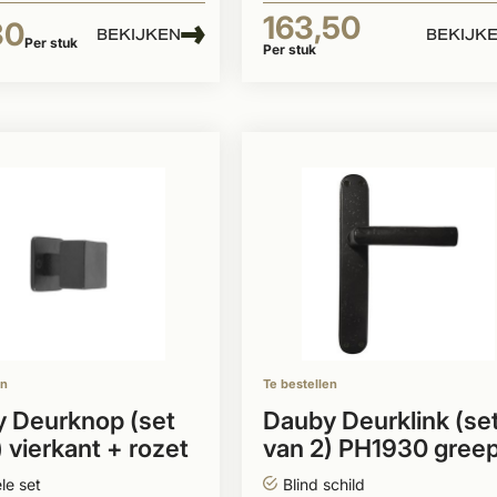
163,50
30
BEKIJKEN
BEKIJK
Per stuk
Per stuk
en
Te bestellen
 Deurknop (set
Dauby Deurklink (se
 vierkant + rozet
van 2) PH1930 gree
50mm
le set
Blind schild