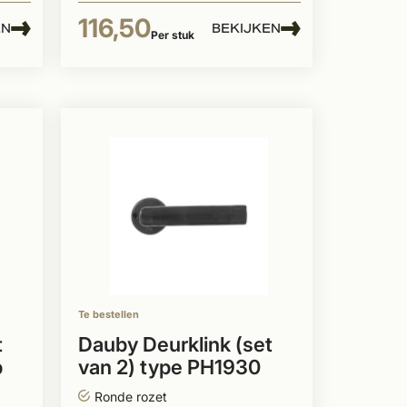
116,50
EN
BEKIJKEN
Per stuk
Te bestellen
t
Dauby Deurklink (set
p
van 2) type PH1930
rozet 50 mm rond
Ronde rozet