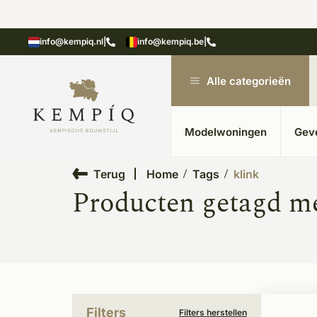
 20 jaar ervaring
Uitgebreide showroom in K
info@kempiq.nl
|
info@kempiq.be
|
Alle categorieën
Modelwoningen
Gev
Terug
Home
Tags
klink
Producten getagd me
Filters
Filters herstellen