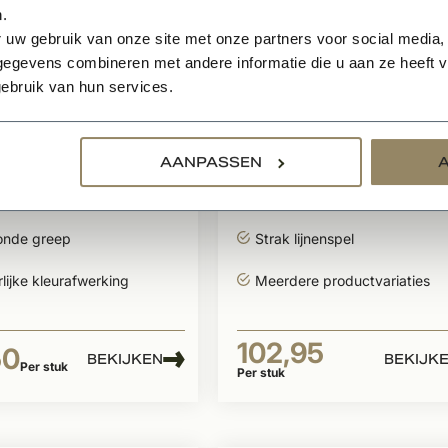
.
 uw gebruik van onze site met onze partners voor social media,
egevens combineren met andere informatie die u aan ze heeft ve
ebruik van hun services.
en
Te bestellen
 Deurklink (set
Dauby Deurklink (se
) type PH1930 +
van 2) PH1928 gree
AANPASSEN
 50 mm vierkant
ovale rozet
nte rozet
Ovale rozet
onde greep
Strak lijnenspel
lijke kleurafwerking
Meerdere productvariaties
102,95
50
BEKIJKEN
BEKIJK
Per stuk
Per stuk