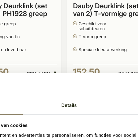
 Deurklink (set
Dauby Deurklink (se
) PH1928 greep
van 2) T-vormige gr
ke greep
Geschikt voor
schuifdeuren
ng van tin
T-vorm greep
ren leverbaar
Speciale kleurafwerking
50
152,50
BEKIJKEN
BEKIJK
Per stuk
Details
 van cookies
ent en advertenties te personaliseren, om functies voor social