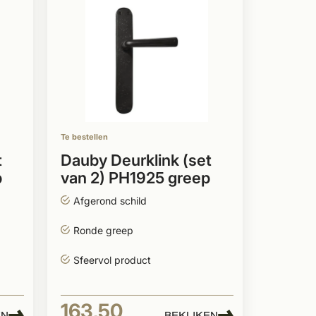
Te bestellen
t
Dauby Deurklink (set
p
van 2) PH1925 greep
Afgerond schild
Ronde greep
Sfeervol product
163,50
EN
BEKIJKEN