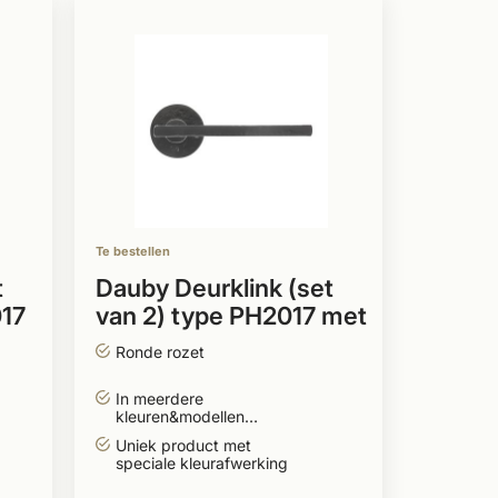
Te bestellen
t
Dauby Deurklink (set
017
van 2) type PH2017 met
extra platte rozet 50
Ronde rozet
mm rond
In meerdere
kleuren&modellen
leverbaar
Uniek product met
speciale kleurafwerking