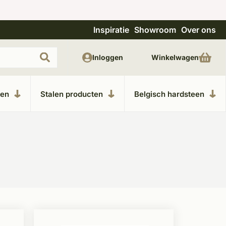
Inspiratie
Showroom
Over ons
Meer dan 20 jaar ervaring
Uitge
Inloggen
Winkelwagen
ken
Stalen producten
Belgisch hardsteen