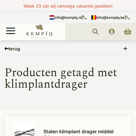
Week 33 zijn wij vanwege vakantie gesloten!
info@kempiq.nl
|
info@kempiq.be
|
Home
Tags
klimplantdrager
terug
Producten getagd met
klimplantdrager
Stalen klimplant drager middel