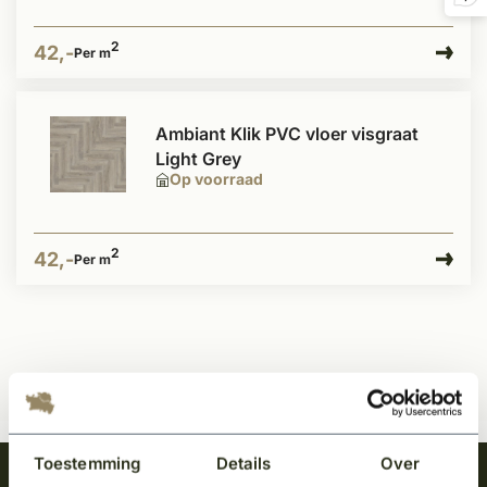
2
42,-
Per m
Ambiant Klik PVC vloer visgraat
Light Grey
Op voorraad
2
42,-
Per m
Toestemming
Details
Over