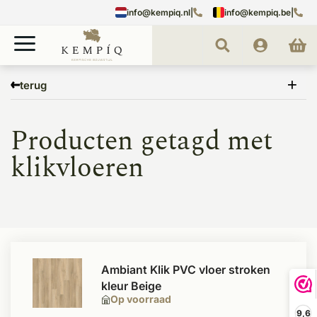
info@kempiq.nl
|
info@kempiq.be
|
Home
Tags
klikvloeren
terug
Producten getagd met
klikvloeren
Ambiant Klik PVC vloer stroken
kleur Beige
Op voorraad
9,6