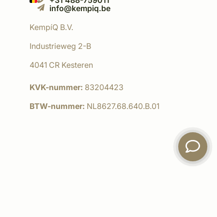
+31 488-759011
info@kempiq.be
KempíQ B.V.
Industrieweg 2-B
4041 CR Kesteren
KVK-nummer:
83204423
BTW-nummer:
NL8627.68.640.B.01