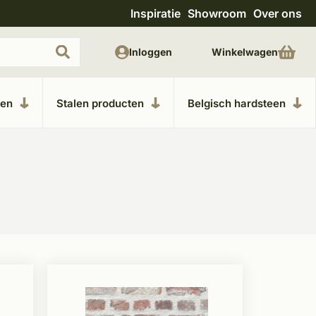
Inspiratie
Showroom
Over ons
Uitgebreide showroom in Kesteren
Unieke m
Inloggen
Winkelwagen
ken
Stalen producten
Belgisch hardsteen