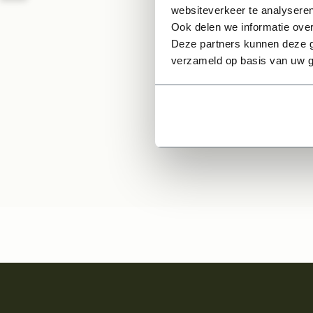
Moduu
websiteverkeer te analyseren
Ook delen we informatie over
Deze partners kunnen deze g
9
1,05
verzameld op basis van uw g
Per pallet