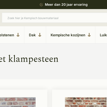
 bouwstijl
Meer dan 20 jaar ervaring
elstenen
Dak
Kempische kozijnen
Lui
et klampesteen