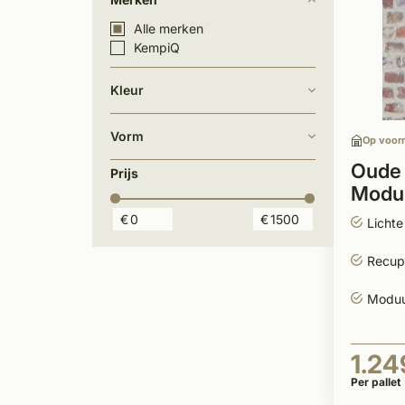
Alle merken
KempiQ
Kleur
Vorm
Op voor
Oude 
Prijs
Modu
€
€
Lichte
Recup
Moduu
1.24
Per pallet