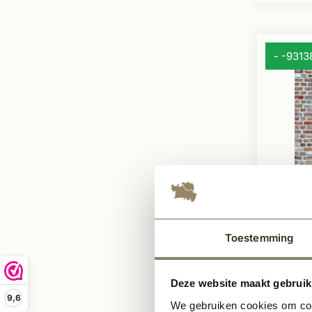
- -931
Op voor
Oude 
Modu
Toestemming
Lichte
Deze website maakt gebruik
Echte
9,6
We gebruiken cookies om cont