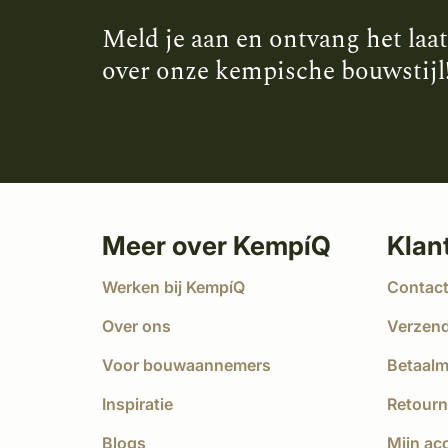
Meld je aan en ontvang het laa
over onze kempische bouwstijl
Meer over KempíQ
Klan
Werken bij KempíQ
Contac
Over ons
Verzen
Voor bouwaannemers
Betaal
Inspiratie
Retourn
Blogs
Mijn ac