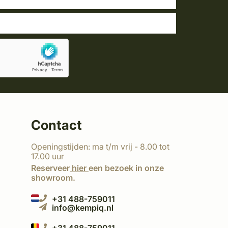
Contact
Openingstijden: ma t/m vrij - 8.00 tot
17.00 uur
Reserveer
hier
een bezoek in onze
showroom.
+31 488-759011
info@kempiq.nl