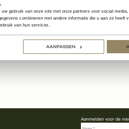
l 50 formaat
Moduul 50
.
 uw gebruik van onze site met onze partners voor social media,
egevens combineren met andere informatie die u aan ze heeft ve
79,-
699,-
0,82
BEKIJKEN
BEKIJK
ebruik van hun services.
Per pallet
AANPASSEN
Aanmelden voor de nie