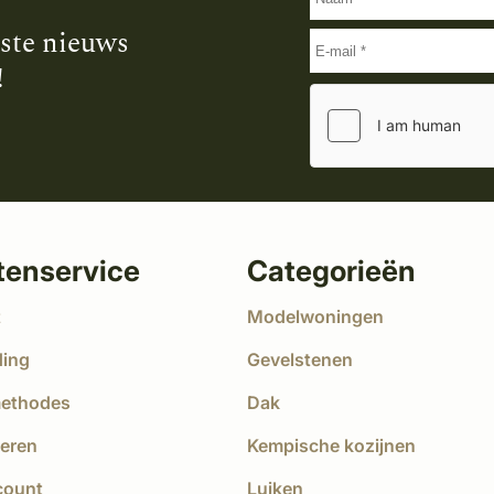
tste nieuws
!
tenservice
Categorieën
t
Modelwoningen
ding
Gevelstenen
methodes
Dak
eren
Kempische kozijnen
count
Luiken