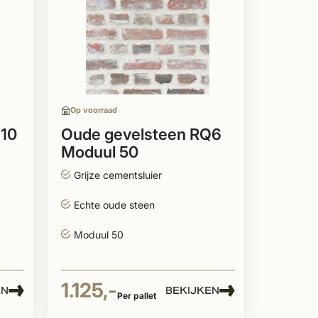
Op voorraad
Q10
Oude gevelsteen RQ6
Moduul 50
Grijze cementsluier
Echte oude steen
Moduul 50
1.125,-
EN
BEKIJKEN
Per pallet