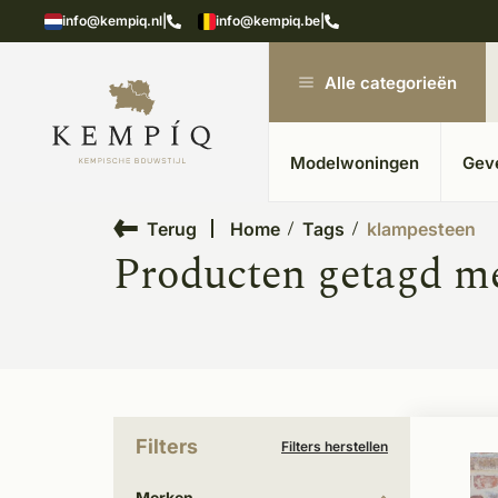
showroom in Kesteren
Unieke materialen in kempische
info@kempiq.nl
|
info@kempiq.be
|
Alle categorieën
Modelwoningen
Gev
Terug
Home
Tags
klampesteen
Producten getagd m
Filters
Filters herstellen
Merken