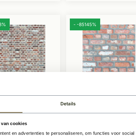
38%
- -85145%
raad
Op voorraad
gevelsteen RQ8
Oude gevelsteen R
ul 50
Moduul 50
Details
 cementsluier
Lichte cementsluier
 van cookies
 oude steen
Recuperatiesteen
ent en advertenties te personaliseren, om functies voor social