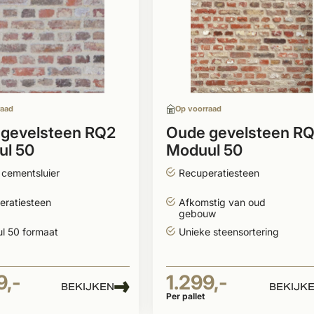
raad
Op voorraad
gevelsteen RQ2
Oude gevelsteen R
ul 50
Moduul 50
 cementsluier
Recuperatiesteen
eratiesteen
Afkomstig van oud
gebouw
l 50 formaat
Unieke steensortering
9,-
1.299,-
BEKIJKEN
BEKIJK
Per pallet