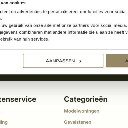
 van cookies
ent en advertenties te personaliseren, om functies voor social
.
Aanmelden voor de nie
 uw gebruik van onze site met onze partners voor social media,
egevens combineren met andere informatie die u aan ze heeft ve
tste nieuws
ebruik van hun services.
!
AANPASSEN
tenservice
Categorieën
t
Modelwoningen
ding
Gevelstenen