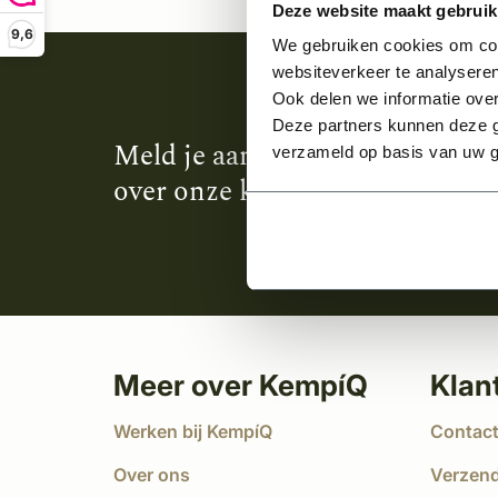
Deze website maakt gebruik
9,6
We gebruiken cookies om cont
websiteverkeer te analyseren
Ook delen we informatie over
Deze partners kunnen deze g
Meld je aan en ontvang het laa
verzameld op basis van uw g
over onze kempische bouwstijl
Meer over KempíQ
Klan
Werken bij KempíQ
Contac
Over ons
Verzen