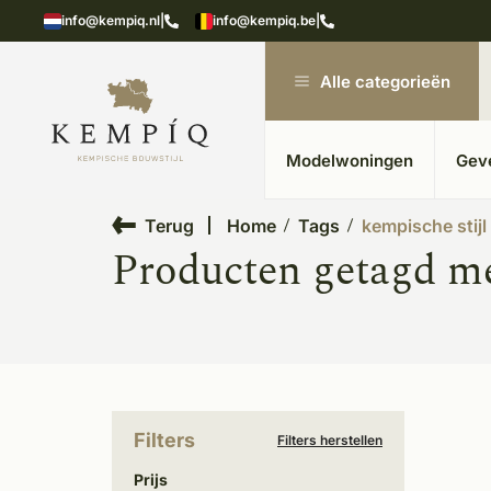
showroom in Kesteren
Unieke materialen in kempische
info@kempiq.nl
|
info@kempiq.be
|
Alle categorieën
Modelwoningen
Gev
Terug
Home
Tags
kempische stijl
Producten getagd me
Filters
Filters herstellen
Prijs