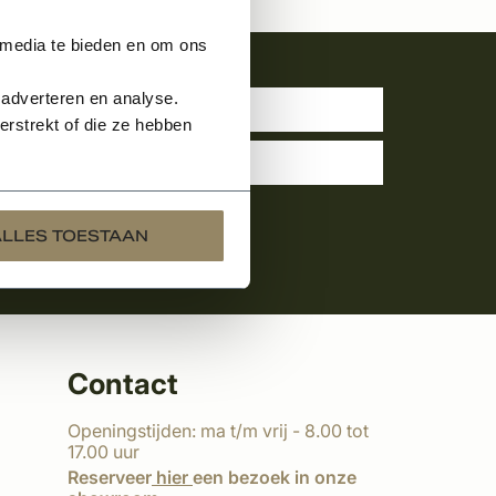
 media te bieden en om ons
uwsbrief
 adverteren en analyse.
rstrekt of die ze hebben
ALLES TOESTAAN
Contact
Openingstijden: ma t/m vrij - 8.00 tot
17.00 uur
Reserveer
hier
een bezoek in onze