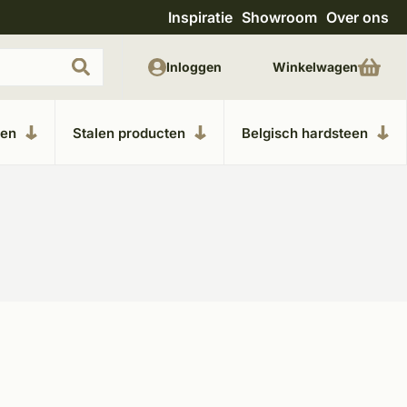
Inspiratie
Showroom
Over ons
Uitgebreide showroom in Kesteren
Unieke m
Inloggen
Winkelwagen
ken
Stalen producten
Belgisch hardsteen