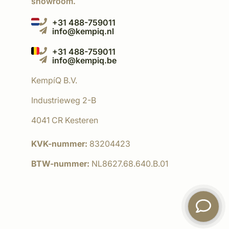
showroom.
+31 488-759011
info@kempiq.nl
+31 488-759011
info@kempiq.be
KempíQ B.V.
Industrieweg 2-B
4041 CR Kesteren
KVK-nummer:
83204423
BTW-nummer:
NL8627.68.640.B.01