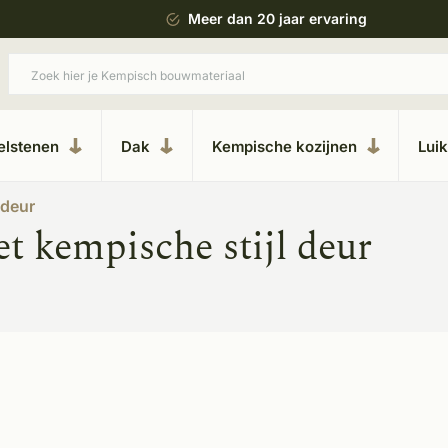
 bouwstijl
Meer dan 20 jaar ervaring
elstenen
Dak
Kempische kozijnen
Lui
 deur
t kempische stijl deur